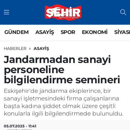
GÜNDEM
ASAYİŞ
Odunpazarı Nöbetçi Eczaneler
GÜNDEM
ASAYİŞ
SPOR
EKONOMİ
SİYAS
ASAYİŞ
GÜNDEM
Odunpazarı Hava Durumu
HABERLER
ASAYİŞ
SPOR
SİYASET
Odunpazarı Trafik Yoğunluk Haritası
Jandarmadan sanayi
personeline
EKONOMİ
SPOR
TFF 3.Lig 4.Grup Puan Durumu ve Fikstür
bilgilendirme semineri
SİYASET
EKONOMİ
Tüm Manşetler
Eskişehir'de jandarma ekiplerince, bir
RESMİ İLAN
EĞİTİM
Son Dakika Haberleri
sanayi işletmesindeki firma çalışanlarına
başta kadına şiddet olmak üzere çeşitli
SAĞLIK
Haber Arşivi
konularla ilgili bilgilendirmede bulunuldu.
TEKNOLOJİ
05.07.2025 - 11:41