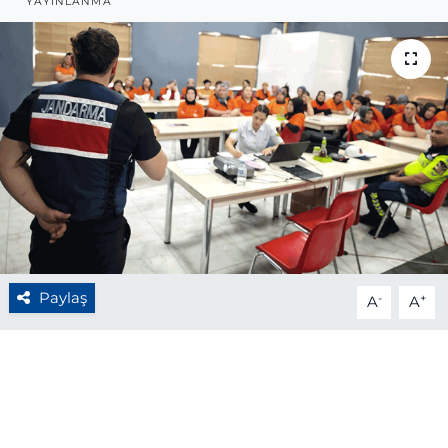
YAYINLANMA
BÖLGE
YAŞAM
DÜNYA
GENEL
GÜNCEL
RESMİ İLAN
Paylaş
-
+
A
A