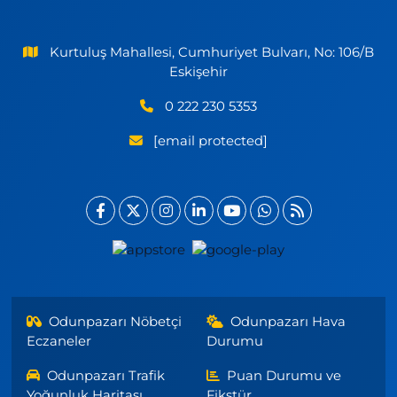
Kurtuluş Mahallesi, Cumhuriyet Bulvarı, No: 106/B
Eskişehir
0 222 230 5353
[email protected]
Odunpazarı Nöbetçi
Odunpazarı Hava
Eczaneler
Durumu
Odunpazarı Trafik
Puan Durumu ve
Yoğunluk Haritası
Fikstür