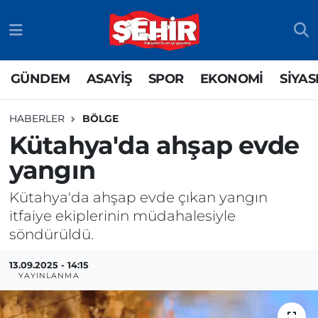
GÜNDEM
ASAYİŞ
Odunpazarı Nöbetçi Eczaneler
GÜNDEM
ASAYİŞ
SPOR
EKONOMİ
SİYAS
ASAYİŞ
GÜNDEM
Odunpazarı Hava Durumu
HABERLER
BÖLGE
SPOR
SİYASET
Odunpazarı Trafik Yoğunluk Haritası
Kütahya'da ahşap evde
yangın
EKONOMİ
SPOR
TFF 3.Lig 4.Grup Puan Durumu ve Fikstür
Kütahya'da ahşap evde çıkan yangın
SİYASET
EKONOMİ
Tüm Manşetler
itfaiye ekiplerinin müdahalesiyle
söndürüldü.
RESMİ İLAN
EĞİTİM
Son Dakika Haberleri
13.09.2025 - 14:15
SAĞLIK
Haber Arşivi
YAYINLANMA
TEKNOLOJİ