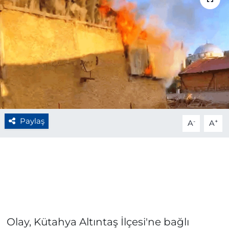
BÖLGE
YAŞAM
DÜNYA
GENEL
Paylaş
-
+
GÜNCEL
A
A
RESMİ İLAN
Olay, Kütahya Altıntaş İlçesi'ne bağlı