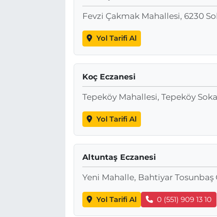
Fevzi Çakmak Mahallesi, 6230 S
Yol Tarifi Al
Koç Eczanesi
Tepeköy Mahallesi, Tepeköy Soka
Yol Tarifi Al
Altuntaş Eczanesi
Yeni Mahalle, Bahtiyar Tosunba
Yol Tarifi Al
0 (551) 909 13 10