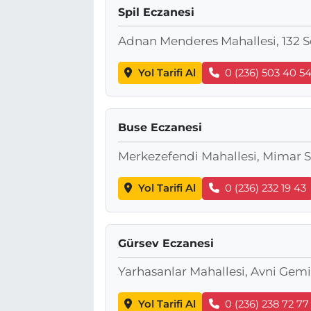
Spil Eczanesi
BÖLGE
Adnan Menderes Mahallesi, 132 S
YAŞAM
Yol Tarifi Al
0 (236) 503 40 5
DÜNYA
Buse Eczanesi
GENEL
Merkezefendi Mahallesi, Mimar S
GÜNCEL
Yol Tarifi Al
0 (236) 232 19 43
RESMİ İLAN
Gürsev Eczanesi
Yarhasanlar Mahallesi, Avni Gem
Yol Tarifi Al
0 (236) 238 72 77