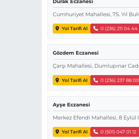
Durak Eczanesi
Cumhuriyet Mahallesi, 75. Yıl Bu
Yol Tarifi Al
0 (236) 211 04 44
Gözdem Eczanesi
Çarşı Mahallesi, Dumlupınar Cad
Yol Tarifi Al
0 (236) 237 88 0
Ayşe Eczanesi
Merkez Efendi Mahallesi, 8 Eylü
Yol Tarifi Al
0 (501) 047 01 12