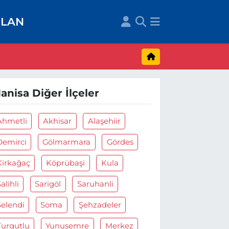
İLAN
anisa Diğer İlçeler
Ahmetli
Akhisar
Alaşehiir
Demirci
Gölmarmara
Gördes
Kirkağaç
Köprübaşi
Kula
alihli
Sarigöl
Saruhanli
Selendi
Soma
Şehzadeler
Turgutlu
Yunusemre
Merkez