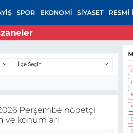
AYİŞ
SPOR
EKONOMİ
SİYASET
RESMİ 
czaneler
M
S
2026 Perşembe nöbetçi
on ve konumları