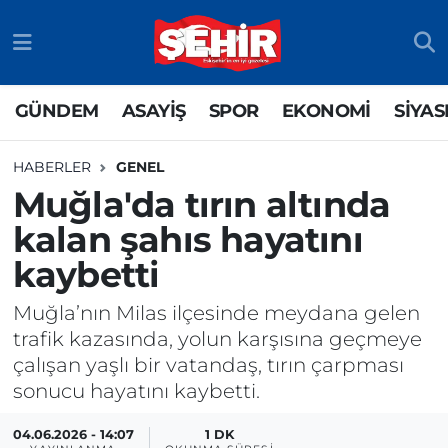
GÜNDEM
ASAYİŞ
Odunpazarı Nöbetçi Eczaneler
GÜNDEM
ASAYİŞ
SPOR
EKONOMİ
SİYAS
ASAYİŞ
GÜNDEM
Odunpazarı Hava Durumu
HABERLER
GENEL
SPOR
SİYASET
Odunpazarı Trafik Yoğunluk Haritası
Muğla'da tırın altında
kalan şahıs hayatını
EKONOMİ
SPOR
TFF 3.Lig 4.Grup Puan Durumu ve Fikstür
kaybetti
SİYASET
EKONOMİ
Tüm Manşetler
Muğla’nın Milas ilçesinde meydana gelen
RESMİ İLAN
EĞİTİM
Son Dakika Haberleri
trafik kazasında, yolun karşısına geçmeye
çalışan yaşlı bir vatandaş, tırın çarpması
SAĞLIK
Haber Arşivi
sonucu hayatını kaybetti.
TEKNOLOJİ
04.06.2026 - 14:07
1 DK