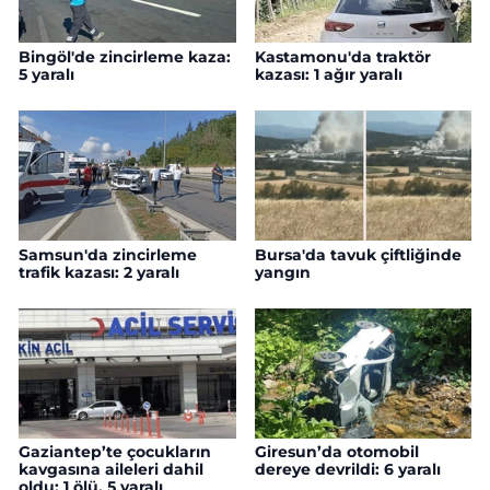
Bingöl'de zincirleme kaza:
Kastamonu'da traktör
5 yaralı
kazası: 1 ağır yaralı
Samsun'da zincirleme
Bursa'da tavuk çiftliğinde
trafik kazası: 2 yaralı
yangın
Gaziantep’te çocukların
Giresun’da otomobil
kavgasına aileleri dahil
dereye devrildi: 6 yaralı
oldu: 1 ölü, 5 yaralı