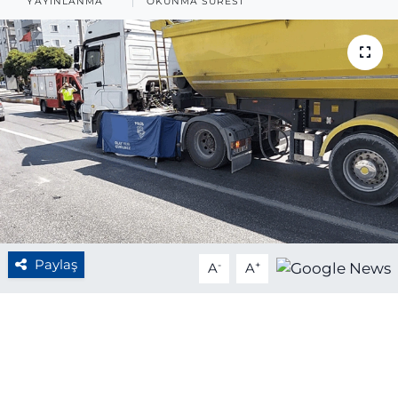
YAYINLANMA
OKUNMA SÜRESI
BÖLGE
YAŞAM
DÜNYA
GENEL
GÜNCEL
RESMİ İLAN
Paylaş
-
+
A
A