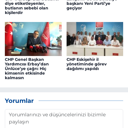
diye etiketleyenler,
başkanı Yeni Parti’ye
butlanın sebebi olan
geçiyor
kişilerdir
CHP Genel Başkan
CHP Eskişehir il
Yardımcısı Erbay’dan
yönetiminde görev
Ünlüce’ye çağrı: Hiç
dağılımı yapıldı
kimsenin etkisinde
kalmasın
Yorumlar