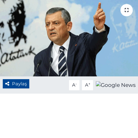
BÖLGE
YAŞAM
DÜNYA
GENEL
GÜNCEL
Paylaş
-
+
A
A
RESMİ İLAN