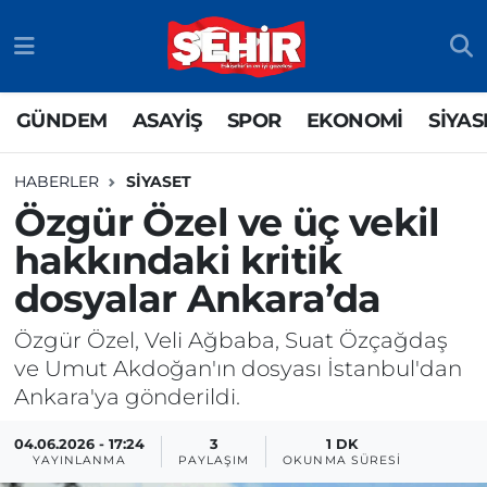
GÜNDEM
ASAYİŞ
Odunpazarı Nöbetçi Eczaneler
GÜNDEM
ASAYİŞ
SPOR
EKONOMİ
SİYAS
ASAYİŞ
GÜNDEM
Odunpazarı Hava Durumu
HABERLER
SİYASET
SPOR
SİYASET
Odunpazarı Trafik Yoğunluk Haritası
Özgür Özel ve üç vekil
hakkındaki kritik
EKONOMİ
SPOR
TFF 3.Lig 4.Grup Puan Durumu ve Fikstür
dosyalar Ankara’da
SİYASET
EKONOMİ
Tüm Manşetler
Özgür Özel, Veli Ağbaba, Suat Özçağdaş
RESMİ İLAN
EĞİTİM
Son Dakika Haberleri
ve Umut Akdoğan'ın dosyası İstanbul'dan
Ankara'ya gönderildi.
SAĞLIK
Haber Arşivi
04.06.2026 - 17:24
3
1 DK
YAYINLANMA
PAYLAŞIM
OKUNMA SÜRESI
TEKNOLOJİ