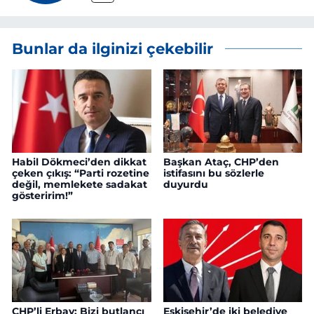
Bunlar da ilginizi çekebilir
Habil Dökmeci’den dikkat
Başkan Ataç, CHP’den
çeken çıkış: “Parti rozetine
istifasını bu sözlerle
değil, memlekete sadakat
duyurdu
gösteririm!”
CHP’li Erbay: Bizi butlancı
Eskişehir’de iki belediye