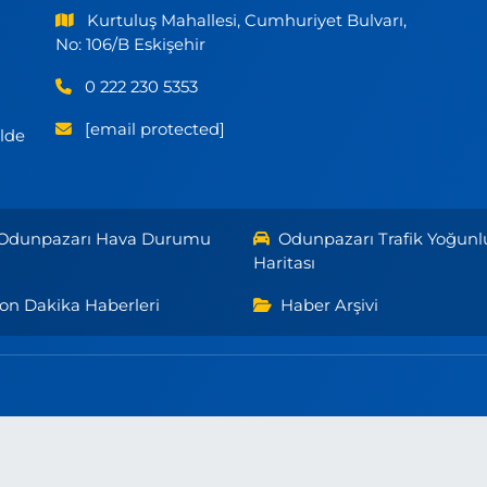
Kurtuluş Mahallesi, Cumhuriyet Bulvarı,
No: 106/B Eskişehir
0 222 230 5353
[email protected]
ilde
Odunpazarı Hava Durumu
Odunpazarı Trafik Yoğunl
Haritası
on Dakika Haberleri
Haber Arşivi