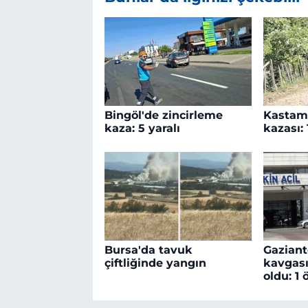
Bingöl'de zincirleme
Kastamo
kaza: 5 yaralı
kazası: 
Bursa'da tavuk
Gaziant
çiftliğinde yangın
kavgası
oldu: 1 