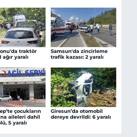
nu'da traktör
Samsun'da zincirleme
1 ağır yaralı
trafik kazası: 2 yaralı
ep’te çocukların
Giresun’da otomobil
na aileleri dahil
dereye devrildi: 6 yaralı
ölü, 5 yaralı