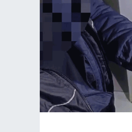
BÖLGE
YAŞAM
DÜNYA
GENEL
GÜNCEL
RESMİ İLAN