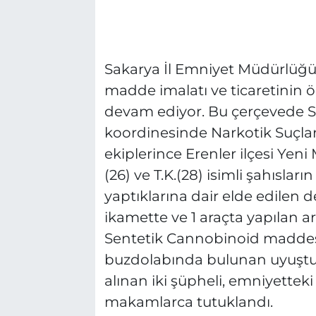
Sakarya İl Emniyet Müdürlüğü
madde imalatı ve ticaretinin 
devam ediyor. Bu çerçevede S
koordinesinde Narkotik Suçl
ekiplerince Erenler ilçesi Yen
(26) ve T.K.(28) isimli şahısla
yaptıklarına dair elde edilen de
ikamette ve 1 araçta yapılan a
Sentetik Cannobinoid maddesi 
buzdolabında bulunan uyuştur
alınan iki şüpheli, emniyetteki
makamlarca tutuklandı.