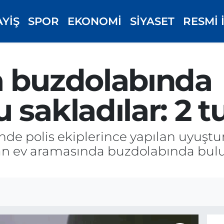
AYİŞ
SPOR
EKONOMİ
SİYASET
RESMİ 
a buzdolabında
 sakladılar: 2 
inde polis ekiplerince yapılan uyuş
ılan ev aramasında buzdolabında b