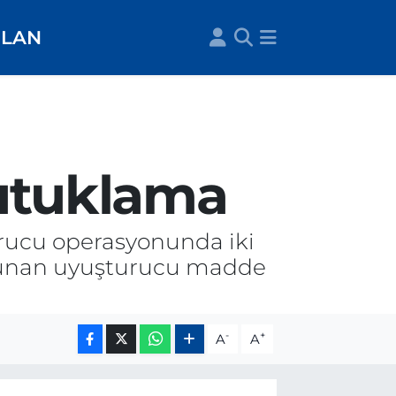
İLAN
tutuklama
turucu operasyonunda iki
ulunan uyuşturucu madde
-
+
A
A