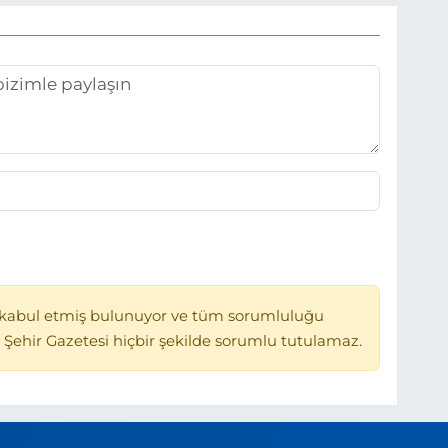
kabul etmiş bulunuyor ve tüm sorumluluğu
 Şehir Gazetesi hiçbir şekilde sorumlu tutulamaz.