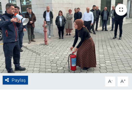
BÖLGE
YAŞAM
DÜNYA
GENEL
GÜNCEL
Paylaş
-
+
A
A
RESMİ İLAN