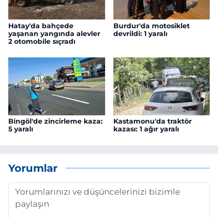
Hatay'da bahçede
Burdur'da motosiklet
yaşanan yangında alevler
devrildi: 1 yaralı
2 otomobile sıçradı
Bingöl'de zincirleme kaza:
Kastamonu'da traktör
5 yaralı
kazası: 1 ağır yaralı
Yorumlar