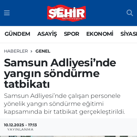
GÜNDEM
ASAYİŞ
Odunpazarı Nöbetçi Eczaneler
GÜNDEM
ASAYİŞ
SPOR
EKONOMİ
SİYAS
ASAYİŞ
GÜNDEM
Odunpazarı Hava Durumu
HABERLER
GENEL
SPOR
SİYASET
Odunpazarı Trafik Yoğunluk Haritası
Samsun Adliyesi’nde
yangın söndürme
EKONOMİ
SPOR
TFF 3.Lig 4.Grup Puan Durumu ve Fikstür
tatbikatı
SİYASET
EKONOMİ
Tüm Manşetler
Samsun Adliyesi’nde çalışan personele
RESMİ İLAN
EĞİTİM
Son Dakika Haberleri
yönelik yangın söndürme eğitimi
kapsamında bir tatbikat gerçekleştirildi.
SAĞLIK
Haber Arşivi
10.12.2025 - 17:13
YAYINLANMA
TEKNOLOJİ