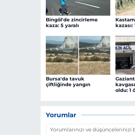
Bingöl'de zincirleme
Kastamo
kaza: 5 yaralı
kazası: 
Bursa'da tavuk
Gaziant
çiftliğinde yangın
kavgası
oldu: 1 
Yorumlar