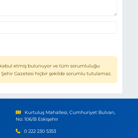
kabul etmiş bulunuyor ve tüm sorumluluğu
 Şehir Gazetesi hiçbir şekilde sorumlu tutulamaz.
Kurtuluş Mahallesi, Cumhuriyet Bulvarı,
No: 106/B Eskişehir
0 222 230 5353