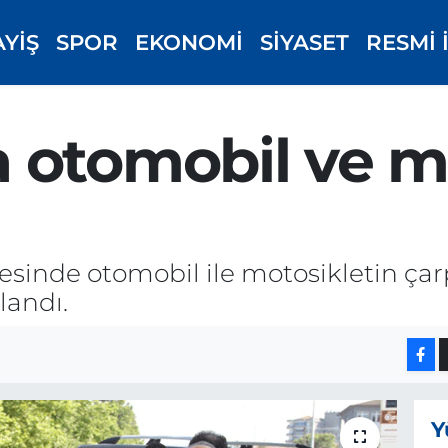
AYİŞ
SPOR
EKONOMİ
SİYASET
RESMİ 
 otomobil ve m
inde otomobil ile motosikletin çarpı
landı.
Y