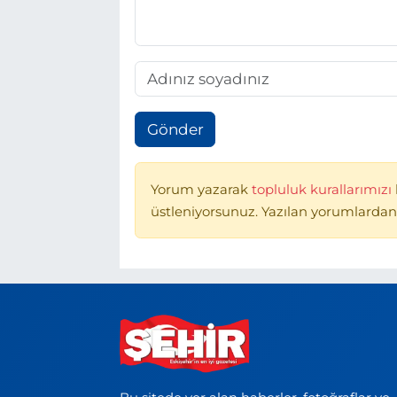
Gönder
Yorum yazarak
topluluk kurallarımızı
üstleniyorsunuz. Yazılan yorumlardan