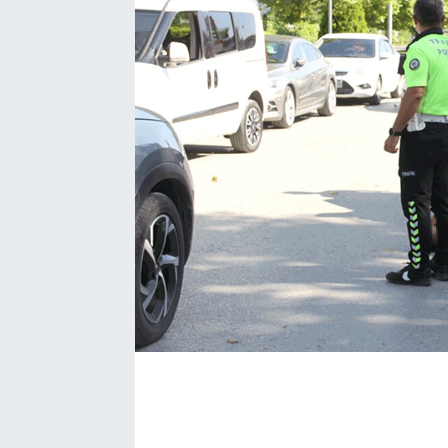
BÖLGE
YAŞAM
DÜNYA
GENEL
GÜNCEL
RESMİ İLAN