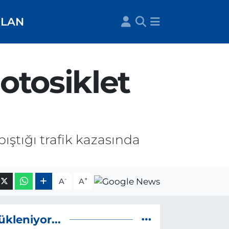
İLAN
otosiklet
ştığı trafik kazasında
-
+
A
A
ükleniyor...