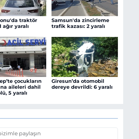
nu'da traktör
Samsun'da zincirleme
1 ağır yaralı
trafik kazası: 2 yaralı
ep’te çocukların
Giresun’da otomobil
na aileleri dahil
dereye devrildi: 6 yaralı
ölü, 5 yaralı