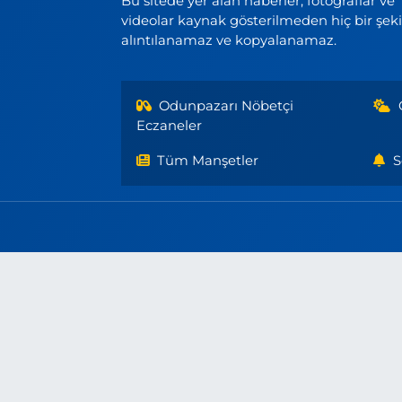
Bu sitede yer alan haberler, fotoğraflar ve
videolar kaynak gösterilmeden hiç bir şek
alıntılanamaz ve kopyalanamaz.
Odunpazarı Nöbetçi
Eczaneler
Tüm Manşetler
S