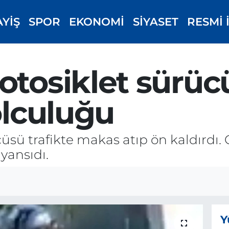
AYİŞ
SPOR
EKONOMİ
SİYASET
RESMİ 
otosiklet sürü
olculuğu
üsü trafikte makas atıp ön kaldırdı. 
yansıdı.
Y