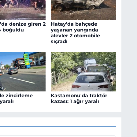
'da denize giren 2
Hatay'da bahçede
ş boğuldu
yaşanan yangında
alevler 2 otomobile
sıçradı
de zincirleme
Kastamonu'da traktör
yaralı
kazası: 1 ağır yaralı