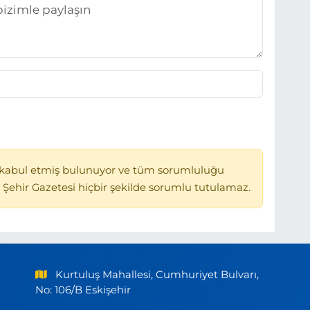
kabul etmiş bulunuyor ve tüm sorumluluğu
 Şehir Gazetesi hiçbir şekilde sorumlu tutulamaz.
Kurtuluş Mahallesi, Cumhuriyet Bulvarı,
No: 106/B Eskişehir