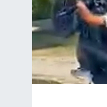
BÖLGE
YAŞAM
DÜNYA
GENEL
GÜNCEL
RESMİ İLAN