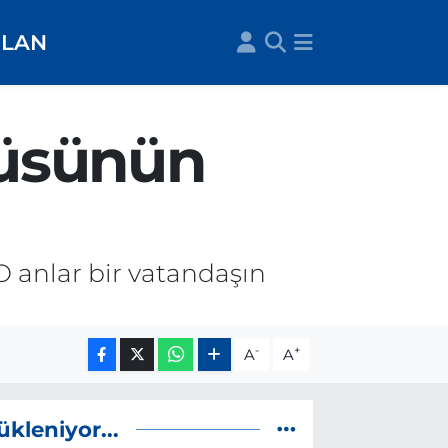
İLAN
cüsünün
O anlar bir vatandaşın
-
+
A
A
ükleniyor...