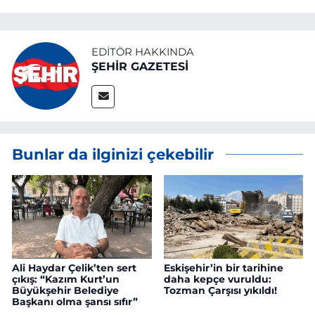
EDITÖR HAKKINDA
ŞEHİR GAZETESİ
Bunlar da ilginizi çekebilir
Ali Haydar Çelik’ten sert
Eskişehir’in bir tarihine
çıkış: “Kazım Kurt’un
daha kepçe vuruldu:
Büyükşehir Belediye
Tozman Çarşısı yıkıldı!
Başkanı olma şansı sıfır”