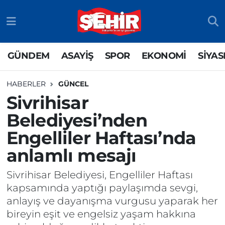
GÜNDEM
ASAYİŞ
Odunpazarı Nöbetçi Eczaneler
GÜNDEM
ASAYİŞ
SPOR
EKONOMİ
SİYAS
ASAYİŞ
GÜNDEM
Odunpazarı Hava Durumu
HABERLER
GÜNCEL
SPOR
SİYASET
Odunpazarı Trafik Yoğunluk Haritası
Sivrihisar
Belediyesi’nden
EKONOMİ
SPOR
TFF 3.Lig 4.Grup Puan Durumu ve Fikstür
Engelliler Haftası’nda
SİYASET
EKONOMİ
Tüm Manşetler
anlamlı mesajı
RESMİ İLAN
EĞİTİM
Son Dakika Haberleri
Sivrihisar Belediyesi, Engelliler Haftası
kapsamında yaptığı paylaşımda sevgi,
SAĞLIK
Haber Arşivi
anlayış ve dayanışma vurgusu yaparak her
bireyin eşit ve engelsiz yaşam hakkına
TEKNOLOJİ