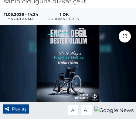
sahip olduğuna dikkat çekti.
BÖLGE
11.05.2026 - 14:24
1 DK
YAYINLANMA
OKUNMA SÜRESI
YAŞAM
DÜNYA
GENEL
GÜNCEL
RESMİ İLAN
Paylaş
-
+
A
A