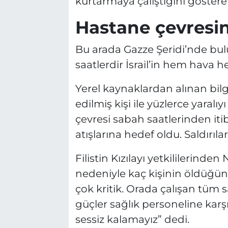
kurtarmaya çalıştığını göster
Hastane çevresind
Bu arada Gazze Şeridi’nde bu
saatlerdir İsrail’in hem hava 
Yerel kaynaklardan alınan bilg
edilmiş kişi ile yüzlerce yaral
çevresi sabah saatlerinden itib
atışlarına hedef oldu. Saldırıla
Filistin Kızılayı yetkililerinden
nedeniyle kaç kişinin öldüğün
çok kritik. Orada çalışan tüm sa
güçler sağlık personeline karş
sessiz kalamayız” dedi.