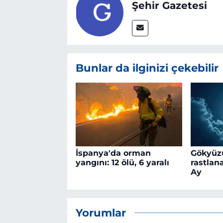
Şehir Gazetesi
Bunlar da ilginizi çekebilir
İspanya'da orman
Gökyüz
yangını: 12 ölü, 6 yaralı
rastlan
Ay
Yorumlar