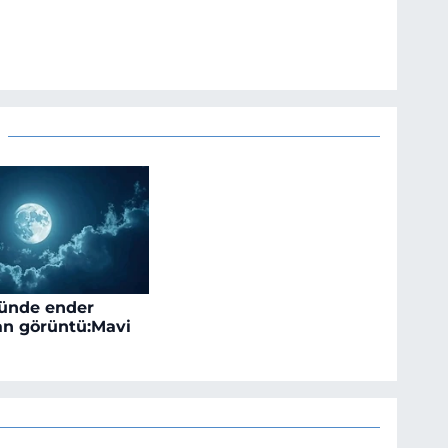
ünde ender
an görüntü:Mavi