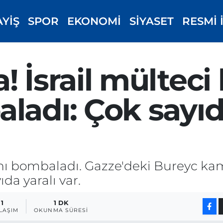
AYİŞ
SPOR
EKONOMİ
SİYASET
RESMİ 
! İsrail mülteci
ladı: Çok sayıd
ını bombaladı. Gazze'deki Bureyc kam
ıda yaralı var.
1
1 DK
LAŞIM
OKUNMA SÜRESI