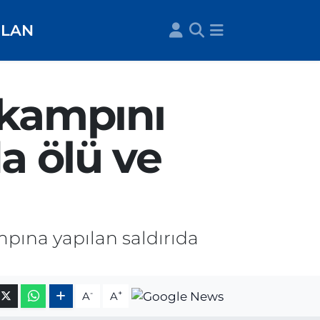
İLAN
 kampını
a ölü ve
pına yapılan saldırıda
-
+
A
A