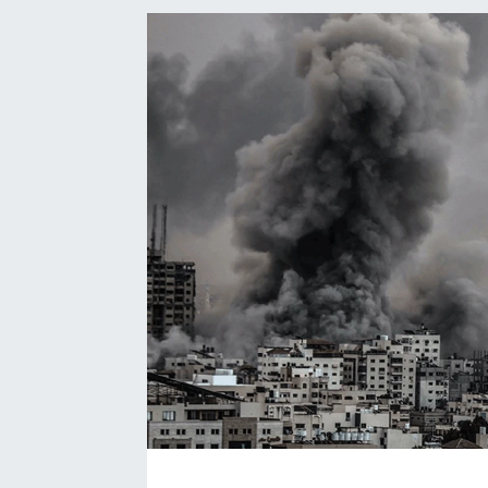
BÖLGE
YAŞAM
DÜNYA
GENEL
GÜNCEL
RESMİ İLAN