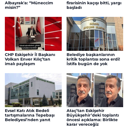
Albayrak'a: “Müneccim
firarisinin kaçışı bitti, yargı
misin?”
başladı
CHP Eskişehir İl Başkanı
Belediye başkanlarının
Volkan Enver Kılıç’tan
kritik toplantısı sona erdi!
imalı paylaşım
İstifa bugün de yok
Evsel Katı Atık Bedeli
Ataç’tan Eskişehir
tartışmalarına Tepebaşı
Büyükşehir’deki toplantı
Belediyesi’nden yanıt
öncesi açıklama: Birlikte
karar vereceğiz