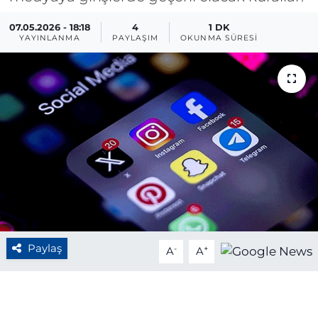
BÖLGE
07.05.2026 - 18:18
4
1 DK
YAYINLANMA
PAYLAŞIM
OKUNMA SÜRESI
YAŞAM
DÜNYA
GENEL
GÜNCEL
RESMİ İLAN
Paylaş
-
+
A
A