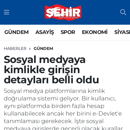
GÜNDEM
ASAYİŞ
Odunpazarı Nöbetçi Eczaneler
GÜNDEM
ASAYİŞ
SPOR
EKONOMİ
SİYAS
ASAYİŞ
GÜNDEM
Odunpazarı Hava Durumu
HABERLER
GÜNDEM
SPOR
SİYASET
Odunpazarı Trafik Yoğunluk Haritası
Sosyal medyaya
kimlikle girişin
EKONOMİ
SPOR
TFF 3.Lig 4.Grup Puan Durumu ve Fikstür
detayları belli oldu
SİYASET
EKONOMİ
Tüm Manşetler
Sosyal medya platformlarına kimlik
RESMİ İLAN
EĞİTİM
Son Dakika Haberleri
doğrulama sistemi geliyor. Bir kullanıcı,
aynı platformda birden fazla hesap
SAĞLIK
Haber Arşivi
kullanabilecek ancak her birini e-Devlet'e
tanımlaması gerekecek. İşte sosyal
TEKNOLOJİ
medyaya girişlerde geçerli olacak kurallar.