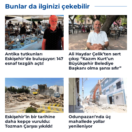
Bunlar da ilginizi çekebilir
Antika tutkunları
Ali Haydar Çelik’ten sert
Eskişehir’de buluşuyor: 147
çıkış: “Kazım Kurt’un
esnaf tezgâh açtı!
Büyükşehir Belediye
Başkanı olma şansı sıfır”
Eskişehir’in bir tarihine
Odunpazarı’nda üç
daha kepçe vuruldu:
mahallede yollar
Tozman Çarşısı yıkıldı!
yenileniyor