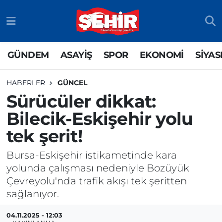
GÜNDEM
ASAYİŞ
Odunpazarı Nöbetçi Eczaneler
GÜNDEM
ASAYİŞ
SPOR
EKONOMİ
SİYAS
ASAYİŞ
GÜNDEM
Odunpazarı Hava Durumu
HABERLER
GÜNCEL
SPOR
SİYASET
Odunpazarı Trafik Yoğunluk Haritası
Sürücüler dikkat:
Bilecik-Eskişehir yolu
EKONOMİ
SPOR
TFF 3.Lig 4.Grup Puan Durumu ve Fikstür
tek şerit!
SİYASET
EKONOMİ
Tüm Manşetler
Bursa-Eskişehir istikametinde kara
RESMİ İLAN
EĞİTİM
Son Dakika Haberleri
yolunda çalışması nedeniyle Bozüyük
Çevreyolu'nda trafik akışı tek şeritten
SAĞLIK
Haber Arşivi
sağlanıyor.
TEKNOLOJİ
04.11.2025 - 12:03