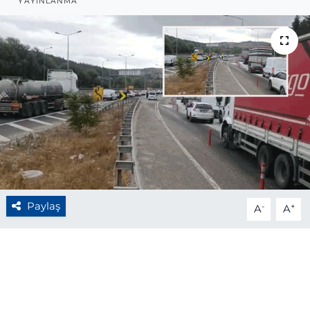
YAYINLANMA
BÖLGE
YAŞAM
DÜNYA
GENEL
GÜNCEL
RESMİ İLAN
Paylaş
-
+
A
A