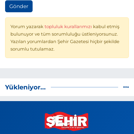
Gönder
Yorum yazarak
topluluk kurallarımızı
kabul etmiş
bulunuyor ve tüm sorumluluğu üstleniyorsunuz.
Yazılan yorumlardan Şehir Gazetesi hiçbir şekilde
sorumlu tutulamaz.
Yükleniyor...