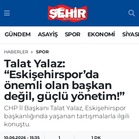
GÜNDEM
ASAYİŞ
Odunpazarı Nöbetçi Eczaneler
GÜNDEM
ASAYİŞ
SPOR
EKONOMİ
SİYAS
ASAYİŞ
GÜNDEM
Odunpazarı Hava Durumu
HABERLER
SPOR
SPOR
SİYASET
Odunpazarı Trafik Yoğunluk Haritası
Talat Yalaz:
“Eskişehirspor’da
EKONOMİ
SPOR
TFF 3.Lig 4.Grup Puan Durumu ve Fikstür
önemli olan başkan
SİYASET
EKONOMİ
Tüm Manşetler
değil, güçlü yönetim!”
RESMİ İLAN
EĞİTİM
Son Dakika Haberleri
CHP İl Başkanı Talat Yalaz, Eskişehirspor
başkanlığında yaşanan tartışmalarla ilgili
SAĞLIK
Haber Arşivi
konuştu.
TEKNOLOJİ
10.06.2026 - 15:35
1
1 DK