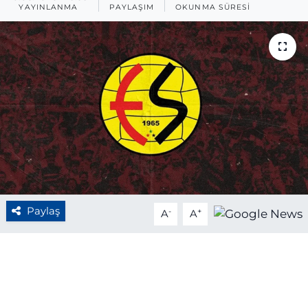
YAYINLANMA
PAYLAŞIM
OKUNMA SÜRESI
BÖLGE
YAŞAM
DÜNYA
GENEL
GÜNCEL
RESMİ İLAN
Paylaş
-
+
A
A