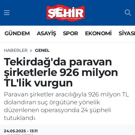
GÜNDEM
ASAYİŞ
Odunpazarı Nöbetçi Eczaneler
GÜNDEM
ASAYİŞ
SPOR
EKONOMİ
SİYAS
ASAYİŞ
GÜNDEM
Odunpazarı Hava Durumu
HABERLER
GENEL
SPOR
SİYASET
Odunpazarı Trafik Yoğunluk Haritası
Tekirdağ'da paravan
şirketlerle 926 milyon
EKONOMİ
SPOR
TFF 3.Lig 4.Grup Puan Durumu ve Fikstür
TL'lik vurgun
SİYASET
EKONOMİ
Tüm Manşetler
Paravan şirketler aracılığıyla 926 milyon TL
RESMİ İLAN
EĞİTİM
Son Dakika Haberleri
dolandıran suç örgütüne yönelik
düzenlenen operasyonda 24 şüpheli
SAĞLIK
Haber Arşivi
tutuklandı.
TEKNOLOJİ
24.05.2025 - 13:11