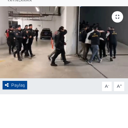
YAYINLANMA
BÖLGE
YAŞAM
DÜNYA
GENEL
GÜNCEL
RESMİ İLAN
Paylaş
-
+
A
A