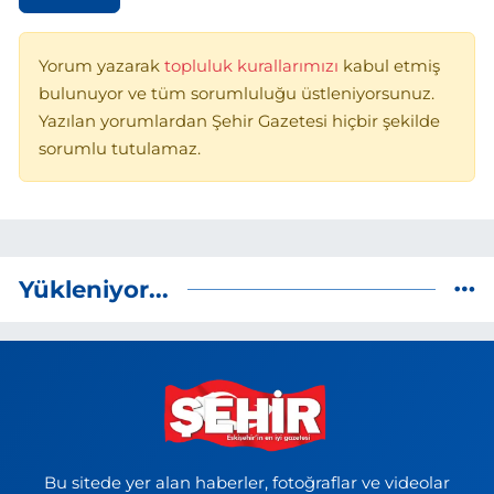
Yorum yazarak
topluluk kurallarımızı
kabul etmiş
bulunuyor ve tüm sorumluluğu üstleniyorsunuz.
Yazılan yorumlardan Şehir Gazetesi hiçbir şekilde
sorumlu tutulamaz.
Yükleniyor...
Bu sitede yer alan haberler, fotoğraflar ve videolar