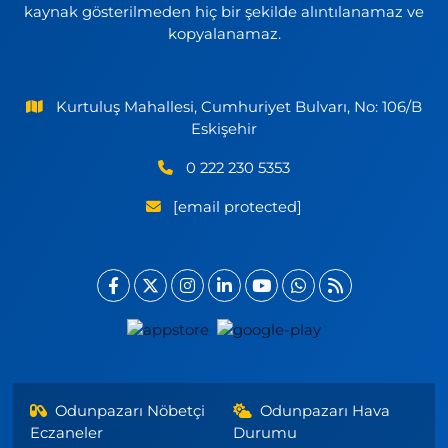
kaynak gösterilmeden hiç bir şekilde alıntılanamaz ve
kopyalanamaz.
Kurtuluş Mahallesi, Cumhuriyet Bulvarı, No: 106/B
Eskişehir
0 222 230 5353
[email protected]
Odunpazarı Nöbetçi
Odunpazarı Hava
Eczaneler
Durumu