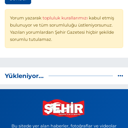
Yorum yazarak
topluluk kurallarımızı
kabul etmiş
bulunuyor ve tüm sorumluluğu üstleniyorsunuz.
Yazılan yorumlardan Şehir Gazetesi hiçbir şekilde
sorumlu tutulamaz.
Yükleniyor...
Bu sitede yer alan haberler, fotoğraflar ve videolar