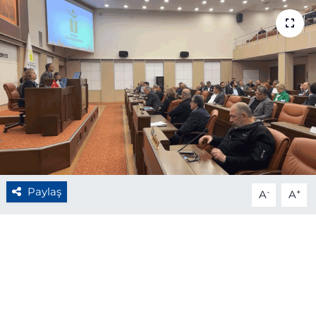
BÖLGE
YAŞAM
DÜNYA
GENEL
GÜNCEL
Paylaş
-
+
A
A
RESMİ İLAN