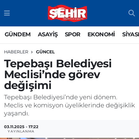
GÜNDEM
ASAYİŞ
Odunpazarı Nöbetçi Eczaneler
GÜNDEM
ASAYİŞ
SPOR
EKONOMİ
SİYAS
ASAYİŞ
GÜNDEM
Odunpazarı Hava Durumu
HABERLER
GÜNCEL
SPOR
SİYASET
Odunpazarı Trafik Yoğunluk Haritası
Tepebaşı Belediyesi
Meclisi’nde görev
EKONOMİ
SPOR
TFF 3.Lig 4.Grup Puan Durumu ve Fikstür
değişimi
SİYASET
EKONOMİ
Tüm Manşetler
Tepebaşı Belediyesi’nde yeni dönem.
RESMİ İLAN
EĞİTİM
Son Dakika Haberleri
Meclis ve komisyon üyeliklerinde değişiklik
yaşandı.
SAĞLIK
Haber Arşivi
03.11.2025 - 17:22
YAYINLANMA
TEKNOLOJİ