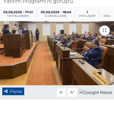
Yatırım Programı’nı görüştü.
BÖLGE
05.06.2026 - 17:41
05.06.2026 - 18:40
1
YAYINLANMA
GÜNCELLEME
PAYLAŞIM
OKUN
YAŞAM
DÜNYA
GENEL
GÜNCEL
RESMİ İLAN
Paylaş
-
+
A
A