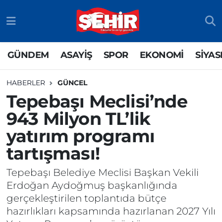
GÜNDEM
ASAYİŞ
Odunpazarı Nöbetçi Eczaneler
GÜNDEM
ASAYİŞ
SPOR
EKONOMİ
SİYAS
ASAYİŞ
GÜNDEM
Odunpazarı Hava Durumu
HABERLER
GÜNCEL
SPOR
SİYASET
Odunpazarı Trafik Yoğunluk Haritası
Tepebaşı Meclisi’nde
943 Milyon TL’lik
EKONOMİ
SPOR
TFF 3.Lig 4.Grup Puan Durumu ve Fikstür
yatırım programı
SİYASET
EKONOMİ
Tüm Manşetler
tartışması!
RESMİ İLAN
EĞİTİM
Son Dakika Haberleri
Tepebaşı Belediye Meclisi Başkan Vekili
Erdoğan Aydoğmuş başkanlığında
SAĞLIK
Haber Arşivi
gerçekleştirilen toplantıda bütçe
hazırlıkları kapsamında hazırlanan 2027 Yılı
TEKNOLOJİ