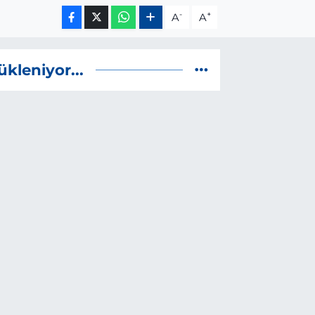
-
+
A
A
ükleniyor...