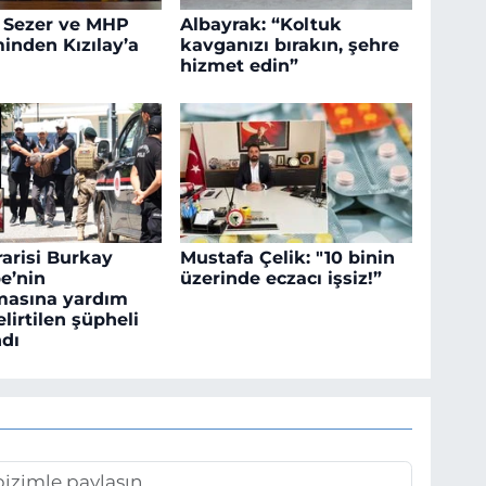
 Sezer ve MHP
Albayrak: “Koltuk
inden Kızılay’a
kavganızı bırakın, şehre
hizmet edin”
rarisi Burkay
Mustafa Çelik: "10 binin
e’nin
üzerinde eczacı işsiz!”
masına yardım
elirtilen şüpheli
dı