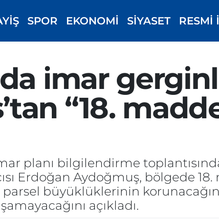
AYİŞ
SPOR
EKONOMİ
SİYASET
RESMİ 
da imar gerginli
tan “18. madde
mar planı bilgilendirme toplantısınd
cısı Erdoğan Aydoğmuş, bölgede 18
parsel büyüklüklerinin korunacağını
aşamayacağını açıkladı.