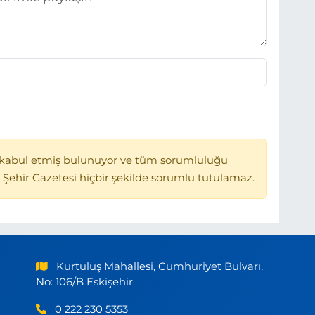
kabul etmiş bulunuyor ve tüm sorumluluğu
 Şehir Gazetesi hiçbir şekilde sorumlu tutulamaz.
Kurtuluş Mahallesi, Cumhuriyet Bulvarı,
No: 106/B Eskişehir
0 222 230 5353