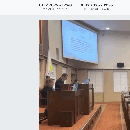
01.12.2025 - 17:48
01.12.2025 - 17:55
BÖLGE
YAYINLANMA
GÜNCELLEME
YAŞAM
DÜNYA
GENEL
GÜNCEL
RESMİ İLAN