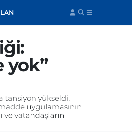
İLAN
ği:
 yok”
a tansiyon yükseldi.
. madde uygulamasının
 ve vatandaşların