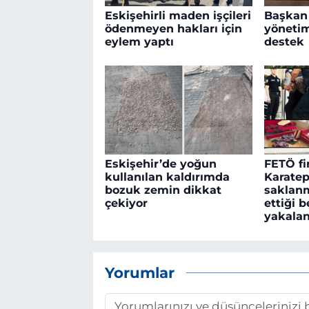
Eskişehirli maden işçileri
Başkan
ödenmeyen hakları için
yönetim
eylem yaptı
destek
Eskişehir’de yoğun
FETÖ fi
kullanılan kaldırımda
Karatep
bozuk zemin dikkat
saklan
çekiyor
ettiği b
yakalan
Yorumlar