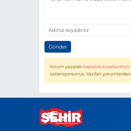
Gönder
Yorum yazarak
topluluk kurallarımızı
üstleniyorsunuz. Yazılan yorumlardan