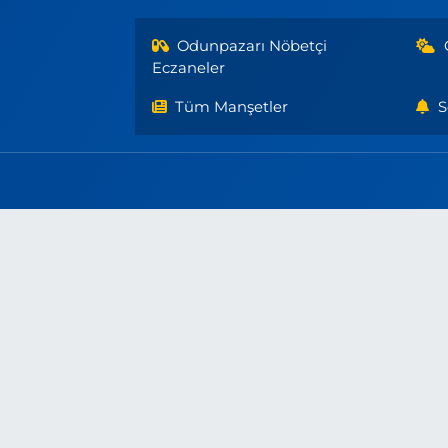
Odunpazarı Nöbetçi
Eczaneler
Tüm Manşetler
S