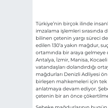
Türkiye’nin birçok ilinde insan
imzalama işlemleri sırasında d
bilinen çetenin yargı süreci d
edilen 130’a yakın mağdur, suç
ortamında bir araya gelmeye
Antalya, İzmir, Manisa, Kocaeli 
vatandaşları dolandırdığı orta
mağdurları Denizli Adliyesi ö
birleşen mahkemeleri için tek
anlatmaya devam ediyor. Şebe
çetenin bir an önce çökertilmes
Şebeke mağdurlarının bugün 