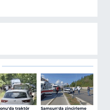
nu'da traktör
Samsun'da zincirleme