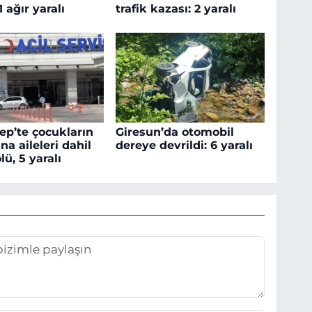
1 ağır yaralı
trafik kazası: 2 yaralı
ep’te çocukların
Giresun’da otomobil
na aileleri dahil
dereye devrildi: 6 yaralı
ölü, 5 yaralı