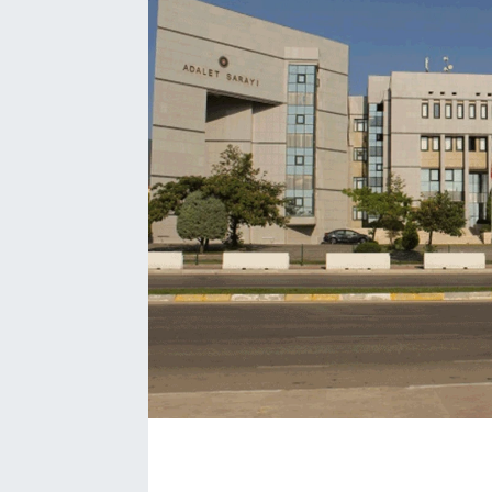
BÖLGE
YAŞAM
DÜNYA
GENEL
GÜNCEL
RESMİ İLAN