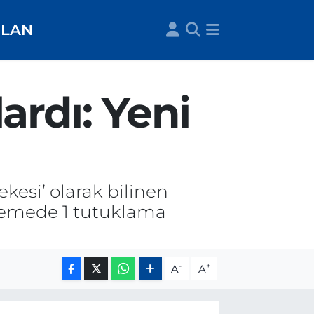
İLAN
ardı: Yeni
ekesi’ olarak bilinen
kemede 1 tutuklama
-
+
A
A