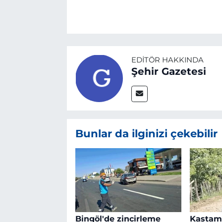
EDITÖR HAKKINDA
Şehir Gazetesi
Bunlar da ilginizi çekebilir
Bingöl'de zincirleme
Kastamo