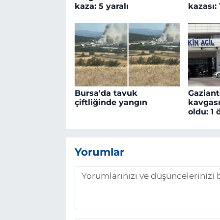
kaza: 5 yaralı
kazası: 
Bursa'da tavuk
Gaziant
çiftliğinde yangın
kavgası
oldu: 1 
Yorumlar