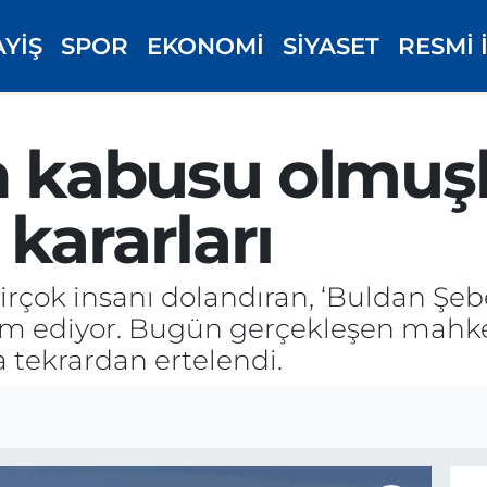
AYİŞ
SPOR
EKONOMİ
SİYASET
RESMİ 
n kabusu olmuşl
kararları
 birçok insanı dolandıran, ‘Buldan Şeb
vam ediyor. Bugün gerçekleşen mah
 tekrardan ertelendi.