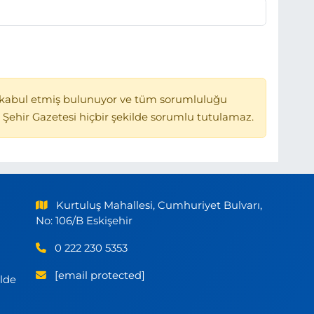
kabul etmiş bulunuyor ve tüm sorumluluğu
 Şehir Gazetesi hiçbir şekilde sorumlu tutulamaz.
Kurtuluş Mahallesi, Cumhuriyet Bulvarı,
No: 106/B Eskişehir
0 222 230 5353
[email protected]
ilde