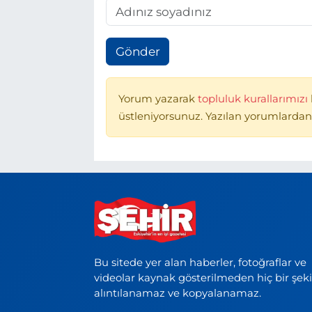
Gönder
Yorum yazarak
topluluk kurallarımızı
üstleniyorsunuz. Yazılan yorumlardan
Bu sitede yer alan haberler, fotoğraflar ve
videolar kaynak gösterilmeden hiç bir şek
alıntılanamaz ve kopyalanamaz.