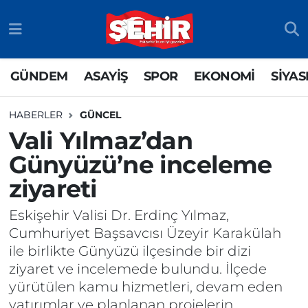
GÜNDEM
ASAYİŞ
Odunpazarı Nöbetçi Eczaneler
GÜNDEM
ASAYİŞ
SPOR
EKONOMİ
SİYAS
ASAYİŞ
GÜNDEM
Odunpazarı Hava Durumu
HABERLER
GÜNCEL
SPOR
SİYASET
Odunpazarı Trafik Yoğunluk Haritası
Vali Yılmaz’dan
Günyüzü’ne inceleme
EKONOMİ
SPOR
TFF 3.Lig 4.Grup Puan Durumu ve Fikstür
ziyareti
SİYASET
EKONOMİ
Tüm Manşetler
Eskişehir Valisi Dr. Erdinç Yılmaz,
RESMİ İLAN
EĞİTİM
Son Dakika Haberleri
Cumhuriyet Başsavcısı Üzeyir Karakülah
ile birlikte Günyüzü ilçesinde bir dizi
SAĞLIK
Haber Arşivi
ziyaret ve incelemede bulundu. İlçede
yürütülen kamu hizmetleri, devam eden
TEKNOLOJİ
yatırımlar ve planlanan projelerin