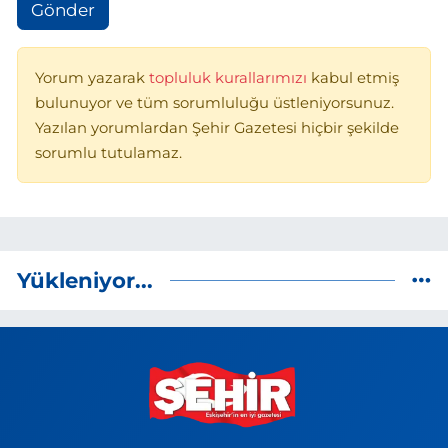
Gönder
Yorum yazarak
topluluk kurallarımızı
kabul etmiş
bulunuyor ve tüm sorumluluğu üstleniyorsunuz.
Yazılan yorumlardan Şehir Gazetesi hiçbir şekilde
sorumlu tutulamaz.
Yükleniyor...