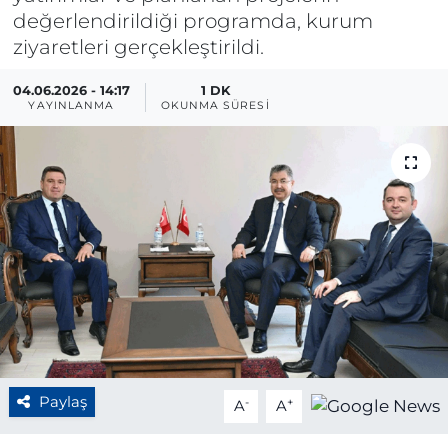
değerlendirildiği programda, kurum
BÖLGE
ziyaretleri gerçekleştirildi.
YAŞAM
04.06.2026 - 14:17
1 DK
YAYINLANMA
OKUNMA SÜRESI
DÜNYA
GENEL
GÜNCEL
RESMİ İLAN
Paylaş
-
+
A
A