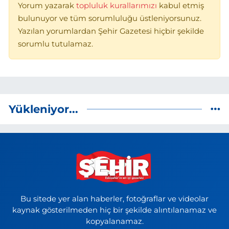
Yorum yazarak
topluluk kurallarımızı
kabul etmiş
bulunuyor ve tüm sorumluluğu üstleniyorsunuz.
Yazılan yorumlardan Şehir Gazetesi hiçbir şekilde
sorumlu tutulamaz.
Yükleniyor...
Bu sitede yer alan haberler, fotoğraflar ve videolar
kaynak gösterilmeden hiç bir şekilde alıntılanamaz ve
kopyalanamaz.