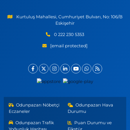
Kurtuluş Mahallesi, Cumhuriyet Bulvarı, No: 106/B
Eskişehir
0 222 230 5353
[email protected]
Odunpazarı Nöbetçi
Odunpazarı Hava
Eczaneler
Durumu
Odunpazarı Trafik
Puan Durumu ve
Yoğunluk Haritası
Fikstür