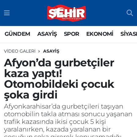
GÜNDEM
ASAYİŞ
Odunpazarı Nöbetçi Eczaneler
GÜNDEM
ASAYİŞ
SPOR
EKONOMİ
SİYAS
ASAYİŞ
GÜNDEM
Odunpazarı Hava Durumu
VIDEO GALERI
ASAYİŞ
SPOR
SİYASET
Odunpazarı Trafik Yoğunluk Haritası
Afyon’da gurbetçiler
kaza yaptı!
EKONOMİ
SPOR
TFF 3.Lig 4.Grup Puan Durumu ve Fikstür
Otomobildeki çocuk
SİYASET
EKONOMİ
Tüm Manşetler
şoka girdi
RESMİ İLAN
EĞİTİM
Son Dakika Haberleri
Afyonkarahisar’da gurbetçileri taşıyan
otomobilin takla atması sonucu yaşanan
SAĞLIK
Haber Arşivi
trafik kazasında ikisi çocuk 5 kişi
yaralanırken, kazada yaralanan bir
TEKNOLOJİ
çocuğun şoka girerek konuşamadığı