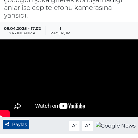
anlar ise cep telefonu kamerasına
BÖLGE
yansıdı.
YAŞAM
09.04.2025 - 17:02
1
YAYINLANMA
PAYLAŞIM
DÜNYA
GENEL
GÜNCEL
RESMİ İLAN
Paylaş
-
+
A
A