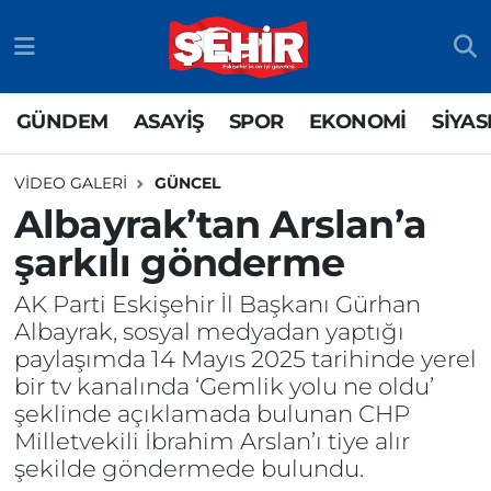
GÜNDEM
ASAYİŞ
Odunpazarı Nöbetçi Eczaneler
GÜNDEM
ASAYİŞ
SPOR
EKONOMİ
SİYAS
ASAYİŞ
GÜNDEM
Odunpazarı Hava Durumu
VIDEO GALERI
GÜNCEL
SPOR
SİYASET
Odunpazarı Trafik Yoğunluk Haritası
Albayrak’tan Arslan’a
şarkılı gönderme
EKONOMİ
SPOR
TFF 3.Lig 4.Grup Puan Durumu ve Fikstür
AK Parti Eskişehir İl Başkanı Gürhan
SİYASET
EKONOMİ
Tüm Manşetler
Albayrak, sosyal medyadan yaptığı
paylaşımda 14 Mayıs 2025 tarihinde yerel
RESMİ İLAN
EĞİTİM
Son Dakika Haberleri
bir tv kanalında ‘Gemlik yolu ne oldu’
şeklinde açıklamada bulunan CHP
SAĞLIK
Haber Arşivi
Milletvekili İbrahim Arslan’ı tiye alır
şekilde göndermede bulundu.
TEKNOLOJİ