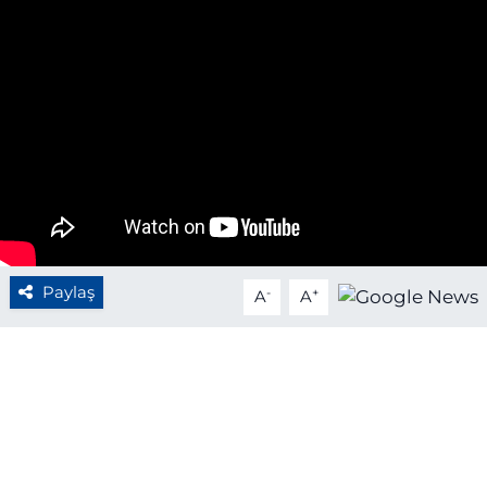
BÖLGE
YAŞAM
DÜNYA
GENEL
GÜNCEL
Paylaş
-
+
A
A
RESMİ İLAN