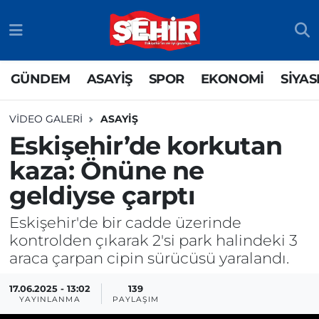
GÜNDEM
ASAYİŞ
Eskişehir Nöbetçi Eczaneler
GÜNDEM
ASAYİŞ
SPOR
EKONOMİ
SİYAS
ASAYİŞ
GÜNDEM
Eskişehir Hava Durumu
VIDEO GALERI
ASAYİŞ
SPOR
SİYASET
Eskişehir Namaz Vakitleri
Eskişehir’de korkutan
kaza: Önüne ne
EKONOMİ
SPOR
Eskişehir Trafik Yoğunluk Haritası
geldiyse çarptı
SİYASET
EKONOMİ
TFF 3.Lig 4.Grup Puan Durumu ve Fikstür
Eskişehir'de bir cadde üzerinde
RESMİ İLAN
EĞİTİM
Tüm Manşetler
kontrolden çıkarak 2'si park halindeki 3
araca çarpan cipin sürücüsü yaralandı.
SAĞLIK
Son Dakika Haberleri
17.06.2025 - 13:02
139
YAYINLANMA
PAYLAŞIM
TEKNOLOJİ
Haber Arşivi