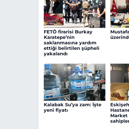
FETÖ firarisi Burkay
Mustafa
Karatepe’nin
üzerinde
saklanmasına yardım
ettiği belirtilen şüpheli
yakalandı
Kalabak Su’ya zam: İşte
Eskişeh
yeni fiyatı
Hastane
Market 
sahiple