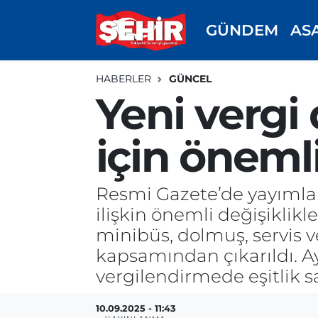
GÜNDEM
AS
GÜNDEM
ASAYİŞ
Odunpazarı Nöbetçi Eczaneler
HABERLER
GÜNCEL
ASAYİŞ
GÜNDEM
Odunpazarı Hava Durumu
Yeni vergi 
SPOR
SİYASET
Odunpazarı Trafik Yoğunluk Haritası
için öneml
EKONOMİ
SPOR
TFF 3.Lig 4.Grup Puan Durumu ve Fikstür
Resmi Gazete’de yayımla
SİYASET
EKONOMİ
Tüm Manşetler
ilişkin önemli değişiklikle
minibüs, dolmuş, servis ve
RESMİ İLAN
EĞİTİM
Son Dakika Haberleri
kapsamından çıkarıldı. A
SAĞLIK
Haber Arşivi
vergilendirmede eşitlik 
TEKNOLOJİ
10.09.2025 - 11:43