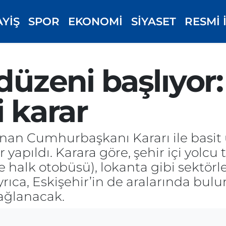
AYİŞ
SPOR
EKONOMİ
SİYASET
RESMİ 
düzeni başlıyor:
i karar
nan Cumhurbaşkanı Kararı ile basit
r yapıldı. Karara göre, şehir içi yolcu 
 halk otobüsü), lokanta gibi sektörle
yrıca, Eskişehir’in de aralarında bu
sağlanacak.