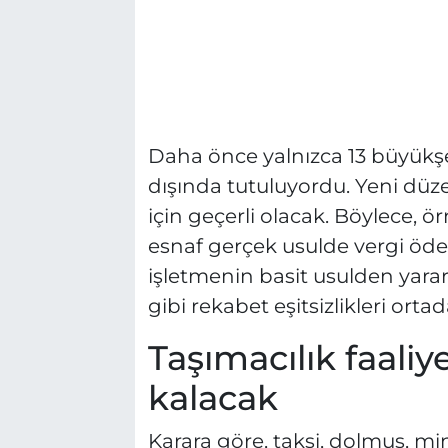
Daha önce yalnızca 13 büyükşeh
dışında tutuluyordu. Yeni dü
için geçerli olacak. Böylece, ö
esnaf gerçek usulde vergi öder
işletmenin basit usulden yara
gibi rekabet eşitsizlikleri orta
Taşımacılık faaliye
kalacak
Karara göre, taksi, dolmuş, min