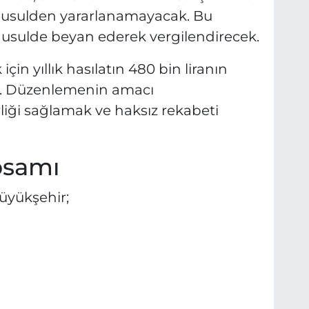
t usulden yararlanamayacak. Bu
k usulde beyan ederek vergilendirecek.
çin yıllık hasılatın 480 bin liranın
or. Düzenlemenin amacı
iği sağlamak ve haksız rekabeti
psamı
üyükşehir;