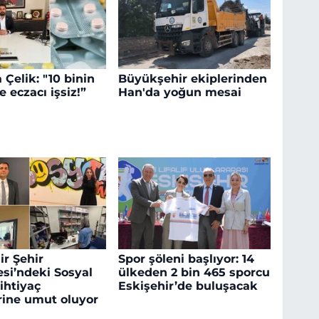
 Çelik: "10 binin
Büyükşehir ekiplerinden
 eczacı işsiz!”
Han'da yoğun mesai
ir Şehir
Spor şöleni başlıyor: 14
si’ndeki Sosyal
ülkeden 2 bin 465 sporcu
ihtiyaç
Eskişehir’de buluşacak
rine umut oluyor