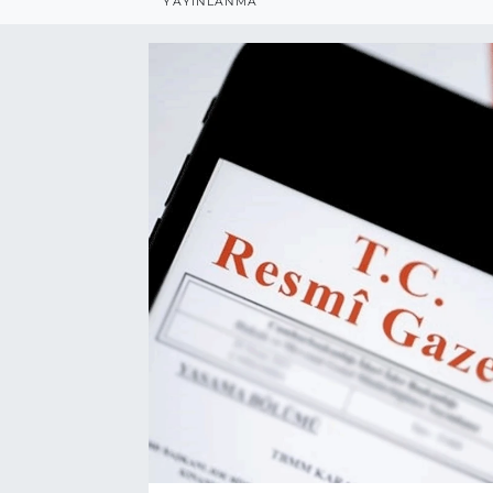
YAYINLANMA
BÖLGE
YAŞAM
DÜNYA
GENEL
GÜNCEL
RESMİ İLAN