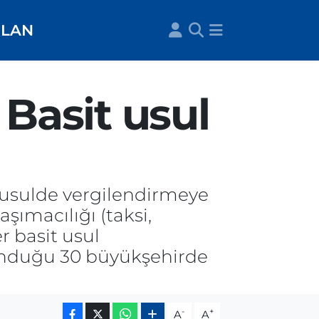
İLAN
 Basit usul
 usulde vergilendirmeye
taşımacılığı (taksi,
r basit usul
lunduğu 30 büyükşehirde
-
+
A
A