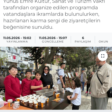
Yunus Emre Kültür, Sanat ve Turizm Vakfı
tarafından organize edilen programda
BÖLGE
vatandaşlara ikramlarda bulunulurken,
hazırlanan karma sergi de ziyaretçilerin
YAŞAM
beğenisine sunuldu.
DÜNYA
11.05.2026 - 15:02
11.05.2026 - 15:07
6
1
YAYINLANMA
GÜNCELLEME
PAYLAŞIM
OKUNMA
GENEL
GÜNCEL
RESMİ İLAN