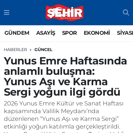
GÜNDEM
ASAYİŞ
Odunpazarı Nöbetçi Eczaneler
GÜNDEM
ASAYİŞ
SPOR
EKONOMİ
SİYAS
ASAYİŞ
GÜNDEM
Odunpazarı Hava Durumu
HABERLER
GÜNCEL
SPOR
SİYASET
Odunpazarı Trafik Yoğunluk Haritası
Yunus Emre Haftasında
anlamlı buluşma:
EKONOMİ
SPOR
TFF 3.Lig 4.Grup Puan Durumu ve Fikstür
Yunus Aşı ve Karma
SİYASET
EKONOMİ
Tüm Manşetler
Sergi yoğun ilgi gördü
RESMİ İLAN
EĞİTİM
Son Dakika Haberleri
2026 Yunus Emre Kültür ve Sanat Haftası
kapsamında Valilik Meydanı’nda
SAĞLIK
Haber Arşivi
düzenlenen “Yunus Aşı ve Karma Sergi”
etkinliği yoğun katılımla gerçekleştirildi.
TEKNOLOJİ