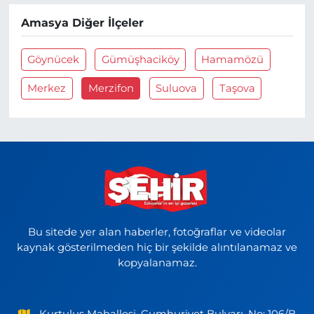
Amasya Diğer İlçeler
Göynücek
Gümüşhaciköy
Hamamözü
Merkez
Merzifon
Suluova
Taşova
Bu sitede yer alan haberler, fotoğraflar ve videolar
kaynak gösterilmeden hiç bir şekilde alıntılanamaz ve
kopyalanamaz.
Kurtuluş Mahallesi, Cumhuriyet Bulvarı, No: 106/B