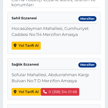
konumları
BÖLGE
Sahil Eczanesi
Merzifon
YAŞAM
Hocasüleyman Mahallesi, Cumhuriyet
DÜNYA
Caddesi No:114 Merzifon Amasya
GENEL
Yol Tarifi Al
GÜNCEL
Sağlık Eczanesi
Merzifon
RESMİ İLAN
Sofular Mahallesi, Abdurrahman Kargı
Bulvarı No:7 D Merzifon Amasya
Yol Tarifi Al
0 (358) 514 01 68