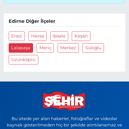
Edirne Diğer İlçeler
Enez
Havsa
İpsala
Keşan
Lalapaşa
Meriç
Merkez
Süloğlu
Uzunköprü
Bu sitede yer alan haberler, fotoğraflar ve videolar
kaynak gösterilmeden hiç bir şekilde alıntılanamaz ve