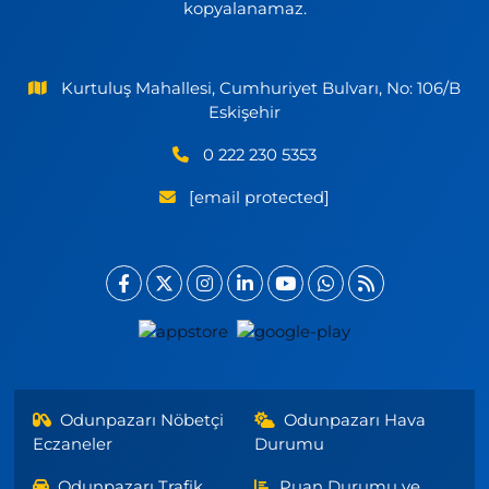
kopyalanamaz.
Kurtuluş Mahallesi, Cumhuriyet Bulvarı, No: 106/B
Eskişehir
0 222 230 5353
[email protected]
Odunpazarı Nöbetçi
Odunpazarı Hava
Eczaneler
Durumu
Odunpazarı Trafik
Puan Durumu ve