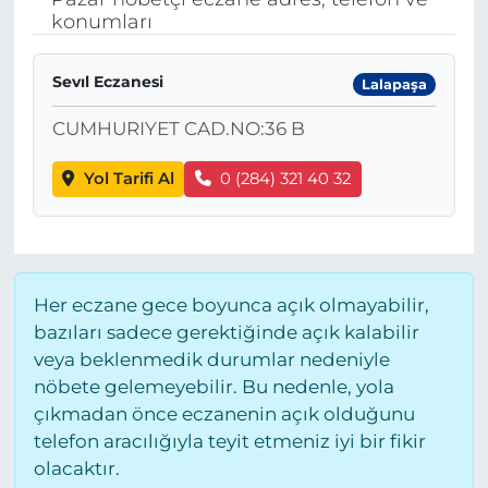
konumları
BÖLGE
Sevıl Eczanesi
Lalapaşa
YAŞAM
CUMHURIYET CAD.NO:36 B
DÜNYA
Yol Tarifi Al
0 (284) 321 40 32
GENEL
GÜNCEL
Her eczane gece boyunca açık olmayabilir,
RESMİ İLAN
bazıları sadece gerektiğinde açık kalabilir
veya beklenmedik durumlar nedeniyle
nöbete gelemeyebilir. Bu nedenle, yola
çıkmadan önce eczanenin açık olduğunu
telefon aracılığıyla teyit etmeniz iyi bir fikir
olacaktır.