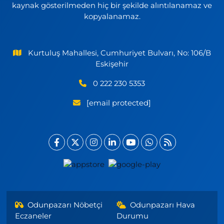
kaynak gösterilmeden hiç bir şekilde alıntılanamaz ve
kopyalanamaz.
Kurtuluş Mahallesi, Cumhuriyet Bulvarı, No: 106/B
Eskişehir
0 222 230 5353
[email protected]
Odunpazarı Nöbetçi
Odunpazarı Hava
Eczaneler
Durumu