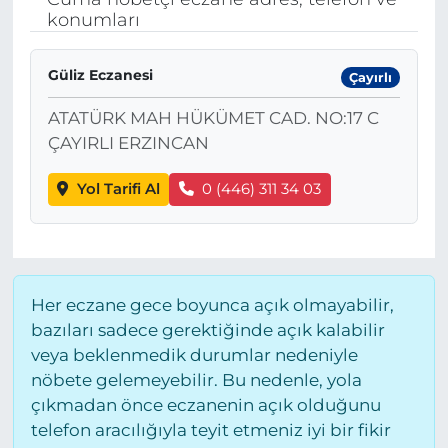
konumları
BÖLGE
Güliz Eczanesi
Çayırlı
YAŞAM
ATATÜRK MAH HÜKÜMET CAD. NO:17 C
DÜNYA
ÇAYIRLI ERZINCAN
GENEL
Yol Tarifi Al
0 (446) 311 34 03
GÜNCEL
RESMİ İLAN
Her eczane gece boyunca açık olmayabilir,
bazıları sadece gerektiğinde açık kalabilir
veya beklenmedik durumlar nedeniyle
nöbete gelemeyebilir. Bu nedenle, yola
çıkmadan önce eczanenin açık olduğunu
telefon aracılığıyla teyit etmeniz iyi bir fikir