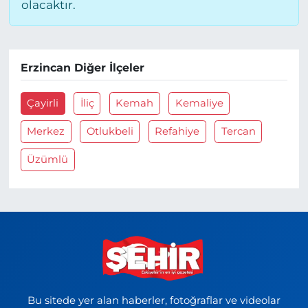
olacaktır.
Erzincan Diğer İlçeler
Çayirli
İliç
Kemah
Kemaliye
Merkez
Otlukbeli
Refahiye
Tercan
Üzümlü
Bu sitede yer alan haberler, fotoğraflar ve videolar