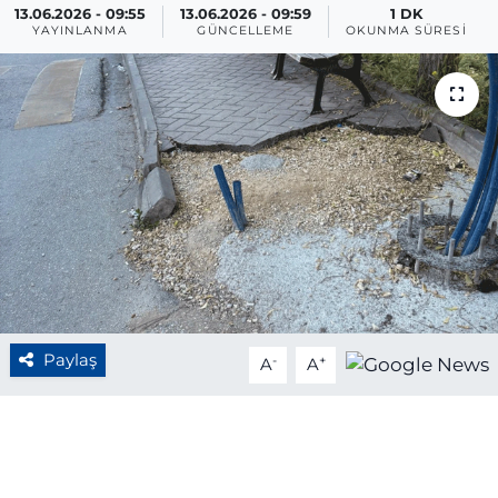
13.06.2026 - 09:55
13.06.2026 - 09:59
1 DK
YAYINLANMA
GÜNCELLEME
OKUNMA SÜRESI
BÖLGE
YAŞAM
DÜNYA
GENEL
GÜNCEL
RESMİ İLAN
Paylaş
-
+
A
A