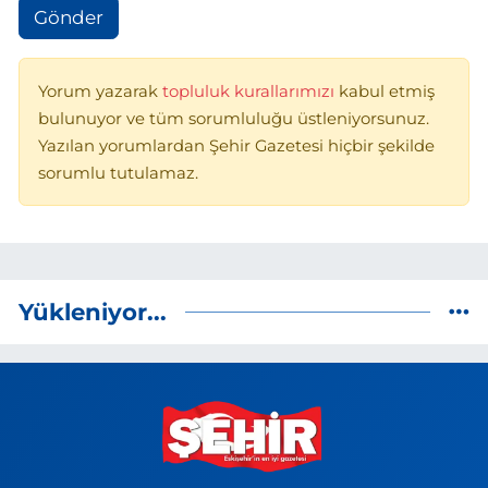
Gönder
Yorum yazarak
topluluk kurallarımızı
kabul etmiş
bulunuyor ve tüm sorumluluğu üstleniyorsunuz.
Yazılan yorumlardan Şehir Gazetesi hiçbir şekilde
sorumlu tutulamaz.
Yükleniyor...