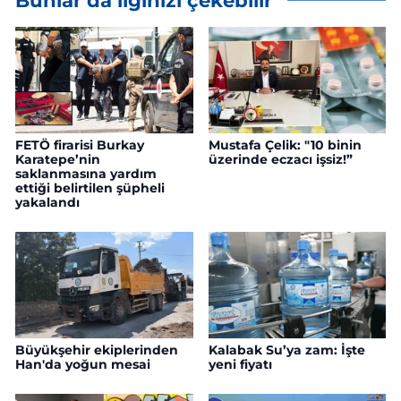
Bunlar da ilginizi çekebilir
FETÖ firarisi Burkay
Mustafa Çelik: "10 binin
Karatepe’nin
üzerinde eczacı işsiz!”
saklanmasına yardım
ettiği belirtilen şüpheli
yakalandı
Büyükşehir ekiplerinden
Kalabak Su’ya zam: İşte
Han'da yoğun mesai
yeni fiyatı