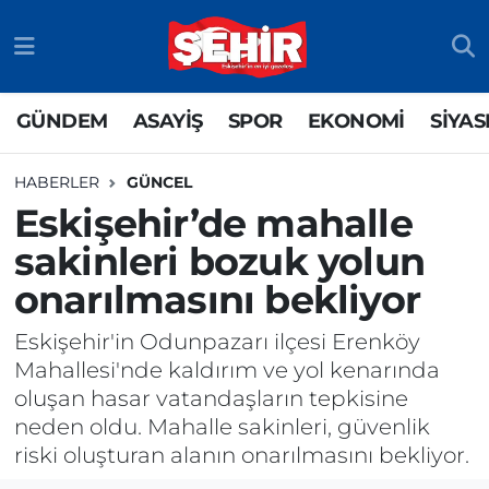
GÜNDEM
ASAYİŞ
Odunpazarı Nöbetçi Eczaneler
GÜNDEM
ASAYİŞ
SPOR
EKONOMİ
SİYAS
ASAYİŞ
GÜNDEM
Odunpazarı Hava Durumu
HABERLER
GÜNCEL
SPOR
SİYASET
Odunpazarı Trafik Yoğunluk Haritası
Eskişehir’de mahalle
sakinleri bozuk yolun
EKONOMİ
SPOR
TFF 3.Lig 4.Grup Puan Durumu ve Fikstür
onarılmasını bekliyor
SİYASET
EKONOMİ
Tüm Manşetler
Eskişehir'in Odunpazarı ilçesi Erenköy
RESMİ İLAN
EĞİTİM
Son Dakika Haberleri
Mahallesi'nde kaldırım ve yol kenarında
oluşan hasar vatandaşların tepkisine
SAĞLIK
Haber Arşivi
neden oldu. Mahalle sakinleri, güvenlik
riski oluşturan alanın onarılmasını bekliyor.
TEKNOLOJİ