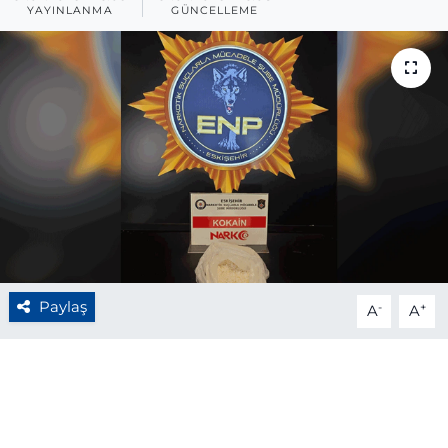
YAYINLANMA
GÜNCELLEME
BÖLGE
YAŞAM
DÜNYA
GENEL
GÜNCEL
RESMİ İLAN
Paylaş
-
+
A
A