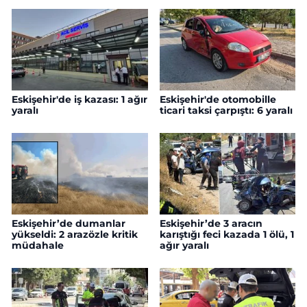
Eskişehir'de iş kazası: 1 ağır
Eskişehir'de otomobille
yaralı
ticari taksi çarpıştı: 6 yaralı
Eskişehir’de dumanlar
Eskişehir’de 3 aracın
yükseldi: 2 arazözle kritik
karıştığı feci kazada 1 ölü, 1
müdahale
ağır yaralı