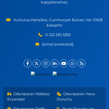
kopyalanamaz.
Kurtuluş Mahallesi, Cumhuriyet Bulvarı, No: 106/B
Eskişehir
0 222 230 5353
[email protected]
Odunpazarı Nöbetçi
Odunpazarı Hava
Eczaneler
Durumu
Odunpazarı Trafik
Puan Durumu ve