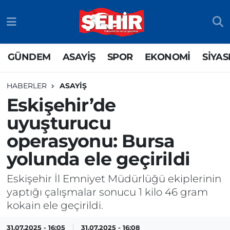
GÜNDEM
ASAYİŞ
Odunpazarı Nöbetçi Eczaneler
GÜNDEM
ASAYİŞ
SPOR
EKONOMİ
SİYAS
ASAYİŞ
GÜNDEM
Odunpazarı Hava Durumu
HABERLER
ASAYİŞ
SPOR
SİYASET
Odunpazarı Trafik Yoğunluk Haritası
Eskişehir’de
uyuşturucu
EKONOMİ
SPOR
TFF 3.Lig 4.Grup Puan Durumu ve Fikstür
operasyonu: Bursa
SİYASET
EKONOMİ
Tüm Manşetler
yolunda ele geçirildi
RESMİ İLAN
EĞİTİM
Son Dakika Haberleri
Eskişehir İl Emniyet Müdürlüğü ekiplerinin
yaptığı çalışmalar sonucu 1 kilo 46 gram
SAĞLIK
Haber Arşivi
kokain ele geçirildi.
TEKNOLOJİ
31.07.2025 - 16:05
31.07.2025 - 16:08