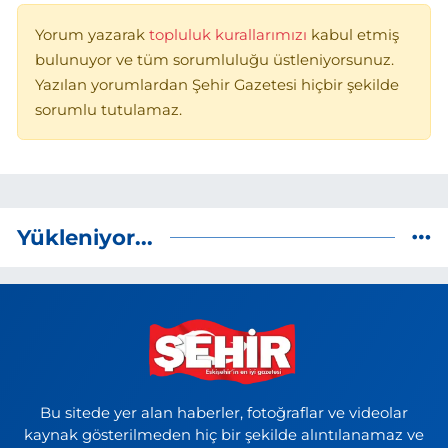
Yorum yazarak
topluluk kurallarımızı
kabul etmiş
bulunuyor ve tüm sorumluluğu üstleniyorsunuz.
Yazılan yorumlardan Şehir Gazetesi hiçbir şekilde
sorumlu tutulamaz.
Yükleniyor...
Bu sitede yer alan haberler, fotoğraflar ve videolar
kaynak gösterilmeden hiç bir şekilde alıntılanamaz ve