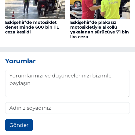
Eskişehir’de motosiklet
Eskişehir’de plakasız
denetiminde 600 bin TL
motosikletiyle alkollü
ceza kesildi
yakalanan sürücüye 71 bin
lira ceza
Yorumlar
Gönder