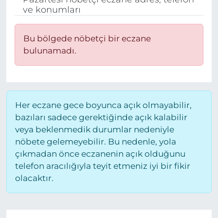
ve konumları
BÖLGE
Bu bölgede nöbetçi bir eczane
YAŞAM
bulunamadı.
DÜNYA
GENEL
Her eczane gece boyunca açık olmayabilir,
GÜNCEL
bazıları sadece gerektiğinde açık kalabilir
veya beklenmedik durumlar nedeniyle
RESMİ İLAN
nöbete gelemeyebilir. Bu nedenle, yola
çıkmadan önce eczanenin açık olduğunu
telefon aracılığıyla teyit etmeniz iyi bir fikir
olacaktır.