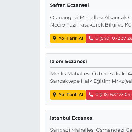
Safran Eczanesi
BÖLGE
Osmangazi Mahallesi Alsancak Ca
Necip Fazıl Kısakürek Bilgi ve Kü
YAŞAM
Yol Tarifi Al
0 (540) 072 37 2
DÜNYA
GENEL
Izlem Eczanesi
GÜNCEL
Meclis Mahallesi Özben Sokak 14A
Sancaktepe Halk Eğitim Mrkz(eski
RESMİ İLAN
Yol Tarifi Al
0 (216) 622 23 04
Istanbul Eczanesi
Sarıgazi Mahallesi Osmangazi Ca