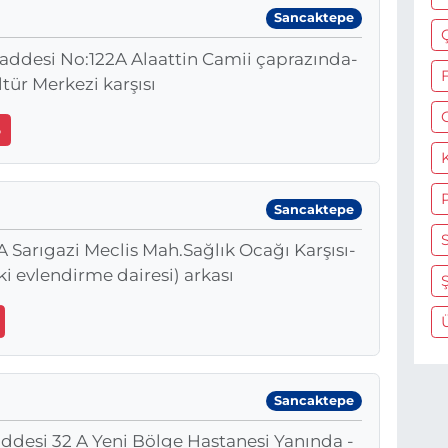
Sancaktepe
ddesi No:122A Alaattin Camii çaprazında-
ltür Merkezi karşısı
6
Sancaktepe
S
 Sarıgazi Meclis Mah.Sağlık Ocağı Karşısı-
 evlendirme dairesi) arkası
Ş
Sancaktepe
ddesi 32 A Yeni Bölge Hastanesi Yanında -