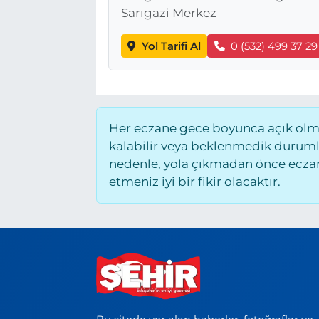
Sarıgazi Merkez
Yol Tarifi Al
0 (532) 499 37 29
Her eczane gece boyunca açık olmay
kalabilir veya beklenmedik duruml
nedenle, yola çıkmadan önce eczane
etmeniz iyi bir fikir olacaktır.