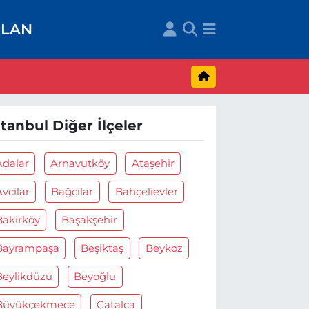
İLAN
stanbul Diğer İlçeler
Adalar
Arnavutköy
Ataşehir
Avcilar
Bağcilar
Bahçelievler
Bakirköy
Başakşehir
Bayrampaşa
Beşiktaş
Beykoz
Beylikdüzü
Beyoğlu
Büyükçekmece
Çatalca