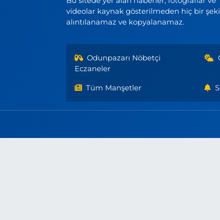
Bu sitede yer alan haberler, fotoğraflar ve
videolar kaynak gösterilmeden hiç bir şek
alıntılanamaz ve kopyalanamaz.
Odunpazarı Nöbetçi
Eczaneler
Tüm Manşetler
S