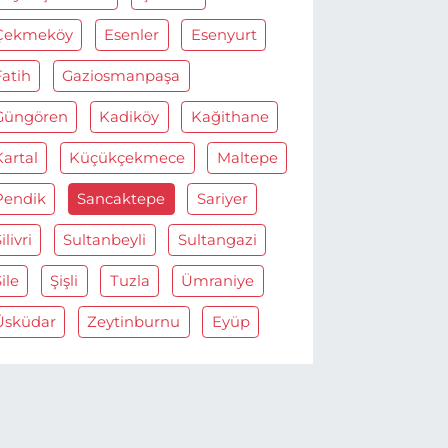
Çekmeköy
Esenler
Esenyurt
Fatih
Gaziosmanpaşa
Güngören
Kadiköy
Kağithane
Kartal
Küçükçekmece
Maltepe
Pendik
Sancaktepe
Sariyer
ilivri
Sultanbeyli
Sultangazi
ile
Şişli
Tuzla
Ümraniye
Üsküdar
Zeytinburnu
Eyüp