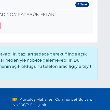
Eflani
D.NO:7 KARABÜK-EFLANİ
abilir, bazıları sadece gerektiğinde açık
ar nedeniyle nöbete gelemeyebilir. Bu
nin açık olduğunu telefon aracılığıyla teyit
Kurtuluş Mahallesi, Cumhuriyet Bulvarı,
No: 106/B Eskişehir