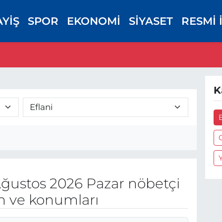
AYİŞ
SPOR
EKONOMİ
SİYASET
RESMİ 
K
E
ğustos 2026 Pazar nöbetçi
on ve konumları