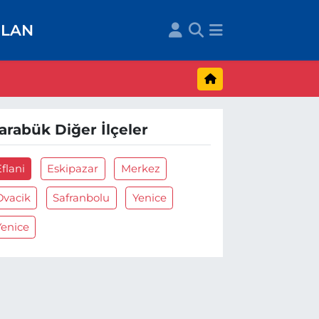
İLAN
arabük Diğer İlçeler
flani
Eskipazar
Merkez
Ovacik
Safranbolu
Yenice
Yenice