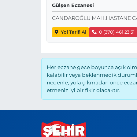
Gülşen Eczanesi
BÖLGE
CANDAROĞLU MAH.HASTANE CA
YAŞAM
Yol Tarifi Al
0 (370) 461 23 31
DÜNYA
GENEL
Her eczane gece boyunca açık olmay
GÜNCEL
kalabilir veya beklenmedik duruml
nedenle, yola çıkmadan önce eczane
RESMİ İLAN
etmeniz iyi bir fikir olacaktır.