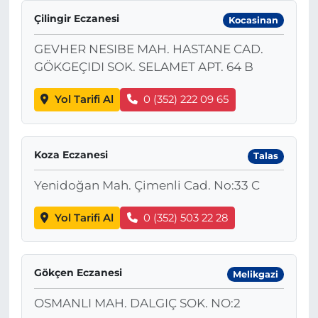
Çilingir Eczanesi
Kocasinan
GEVHER NESIBE MAH. HASTANE CAD.
GÖKGEÇIDI SOK. SELAMET APT. 64 B
Yol Tarifi Al
0 (352) 222 09 65
Koza Eczanesi
Talas
Yenidoğan Mah. Çimenli Cad. No:33 C
Yol Tarifi Al
0 (352) 503 22 28
Gökçen Eczanesi
Melikgazi
OSMANLI MAH. DALGIÇ SOK. NO:2