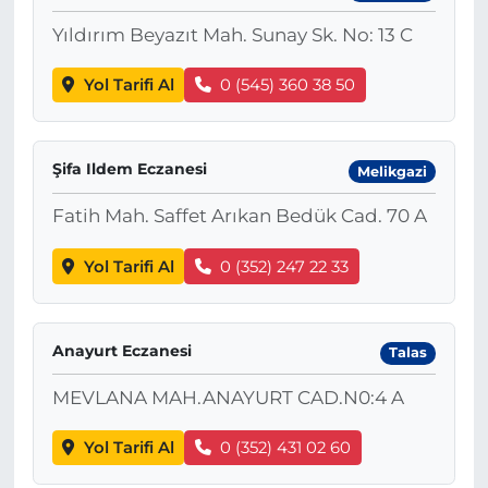
Yıldırım Beyazıt Mah. Sunay Sk. No: 13 C
Yol Tarifi Al
0 (545) 360 38 50
Şifa Ildem Eczanesi
Melikgazi
Fatih Mah. Saffet Arıkan Bedük Cad. 70 A
Yol Tarifi Al
0 (352) 247 22 33
Anayurt Eczanesi
Talas
MEVLANA MAH.ANAYURT CAD.N0:4 A
Yol Tarifi Al
0 (352) 431 02 60