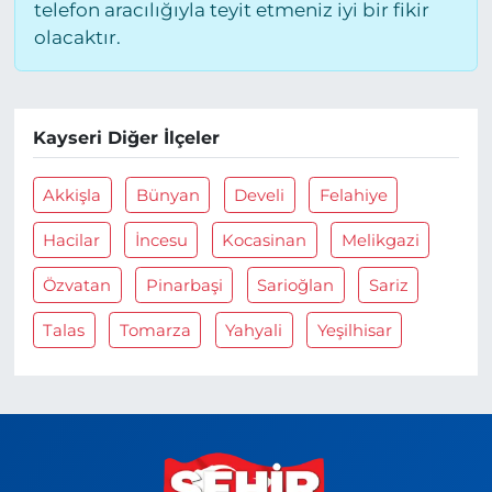
telefon aracılığıyla teyit etmeniz iyi bir fikir
olacaktır.
Kayseri Diğer İlçeler
Akkişla
Bünyan
Develi
Felahiye
Hacilar
İncesu
Kocasinan
Melikgazi
Özvatan
Pinarbaşi
Sarioğlan
Sariz
Talas
Tomarza
Yahyali
Yeşilhisar