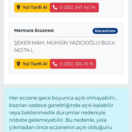
Yol Tarifi Al
0 (352) 347 46 74
Marmara Eczanesi
Kocasinan
ŞEKER MAH. MUHSİN YAZICIOĞLU BULV.
NO:74 L
Yol Tarifi Al
0 (352) 336 25 15
Her eczane gece boyunca açık olmayabilir,
bazıları sadece gerektiğinde açık kalabilir
veya beklenmedik durumlar nedeniyle
nöbete gelemeyebilir. Bu nedenle, yola
çıkmadan önce eczanenin açık olduğunu