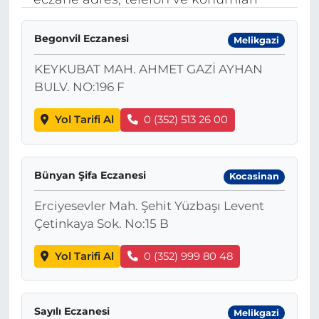
BÖLGE
Begonvil Eczanesi
Melikgazi
YAŞAM
KEYKUBAT MAH. AHMET GAZİ AYHAN
BULV. NO:196 F
DÜNYA
Yol Tarifi Al
0 (352) 513 26 00
GENEL
GÜNCEL
Bünyan Şifa Eczanesi
Kocasinan
Erciyesevler Mah. Şehit Yüzbaşı Levent
RESMİ İLAN
Çetinkaya Sok. No:15 B
Yol Tarifi Al
0 (352) 999 80 48
Sayılı Eczanesi
Melikgazi