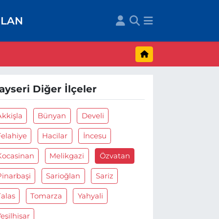
İLAN
ayseri Diğer İlçeler
Akkişla
Bünyan
Develi
Felahiye
Hacilar
İncesu
Kocasinan
Melikgazi
Özvatan
Pinarbaşi
Sarioğlan
Sariz
Talas
Tomarza
Yahyali
eşilhisar