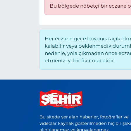
Bu bölgede nöbetçi bir eczane 
BÖLGE
YAŞAM
Her eczane gece boyunca açık olmay
DÜNYA
kalabilir veya beklenmedik duruml
nedenle, yola çıkmadan önce eczane
GENEL
etmeniz iyi bir fikir olacaktır.
GÜNCEL
RESMİ İLAN
Bu sitede yer alan haberler, fotoğraflar ve
videolar kaynak gösterilmeden hiç bir şek
alıntılanamaz ve kopyalanamaz.