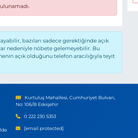
bulunamadı.
abilir, bazıları sadece gerektiğinde açık
ar nedeniyle nöbete gelemeyebilir. Bu
nin açık olduğunu telefon aracılığıyla teyit
Kurtuluş Mahallesi, Cumhuriyet Bulvarı,
No: 106/B Eskişehir
0 222 230 5353
[email protected]
ilde