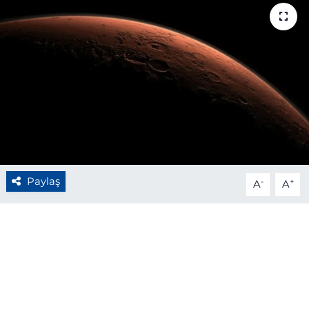
BÖLGE
YAŞAM
DÜNYA
GENEL
GÜNCEL
Paylaş
-
+
A
A
RESMİ İLAN