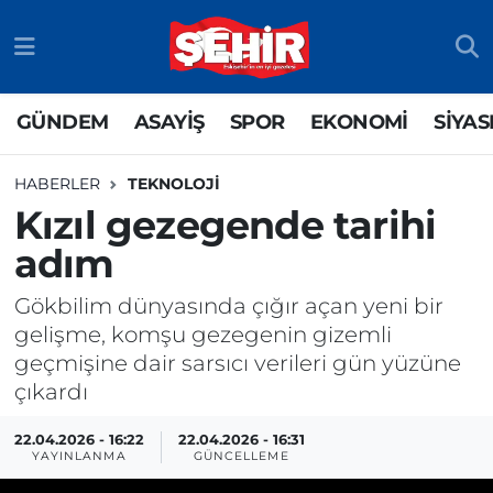
GÜNDEM
ASAYİŞ
Odunpazarı Nöbetçi Eczaneler
GÜNDEM
ASAYİŞ
SPOR
EKONOMİ
SİYAS
ASAYİŞ
GÜNDEM
Odunpazarı Hava Durumu
HABERLER
TEKNOLOJİ
SPOR
SİYASET
Odunpazarı Trafik Yoğunluk Haritası
Kızıl gezegende tarihi
adım
EKONOMİ
SPOR
TFF 3.Lig 4.Grup Puan Durumu ve Fikstür
Gökbilim dünyasında çığır açan yeni bir
SİYASET
EKONOMİ
Tüm Manşetler
gelişme, komşu gezegenin gizemli
geçmişine dair sarsıcı verileri gün yüzüne
RESMİ İLAN
EĞİTİM
Son Dakika Haberleri
çıkardı
SAĞLIK
Haber Arşivi
22.04.2026 - 16:22
22.04.2026 - 16:31
YAYINLANMA
GÜNCELLEME
TEKNOLOJİ