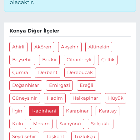
olacaktır.
Konya Diğer İlçeler
Ahirli
Akören
Akşehir
Altinekin
Beyşehir
Bozkir
Cihanbeyli
Çeltik
Çumra
Derbent
Derebucak
Doğanhisar
Emirgazi
Ereğli
Güneysinir
Hadim
Halkapinar
Hüyük
İlgin
Kadinhani
Karapinar
Karatay
Kulu
Meram
Sarayönü
Selçuklu
Seydişehir
Taşkent
Tuzlukçu