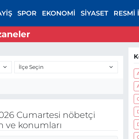
AYİŞ
SPOR
EKONOMİ
SİYASET
RESMİ 
zaneler
K
A
026 Cumartesi nöbetçi
on ve konumları