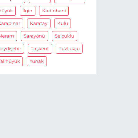
Hüyük
İlgin
Kadinhani
Karapinar
Karatay
Kulu
Meram
Sarayönü
Selçuklu
Seydişehir
Taşkent
Tuzlukçu
Yalihüyük
Yunak