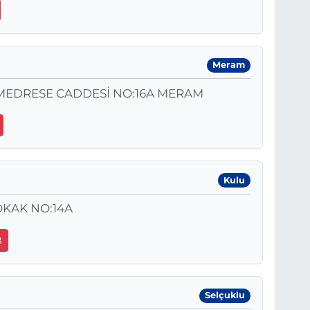
Meram
 MEDRESE CADDESİ NO:16A MERAM
Kulu
OKAK NO:14A
8
Selçuklu