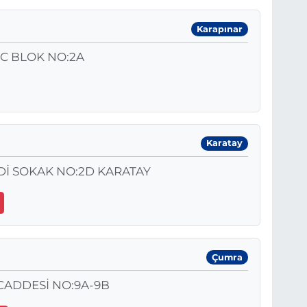
Karapınar
 C BLOK NO:2A
Karatay
Dİ SOKAK NO:2D KARATAY
Çumra
ADDESİ NO:9A-9B