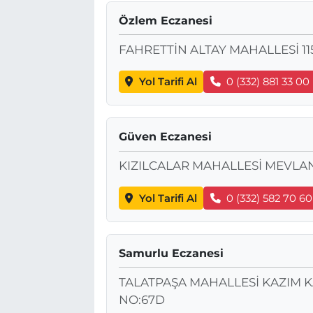
Özlem Eczanesi
FAHRETTİN ALTAY MAHALLESİ 11
Yol Tarifi Al
0 (332) 881 33 00
Güven Eczanesi
KIZILCALAR MAHALLESİ MEVLAN
Yol Tarifi Al
0 (332) 582 70 60
Samurlu Eczanesi
TALATPAŞA MAHALLESİ KAZIM 
NO:67D