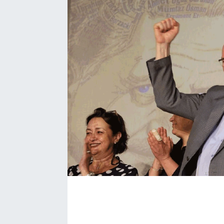
BÖLGE
YAŞAM
DÜNYA
GENEL
GÜNCEL
RESMİ İLAN