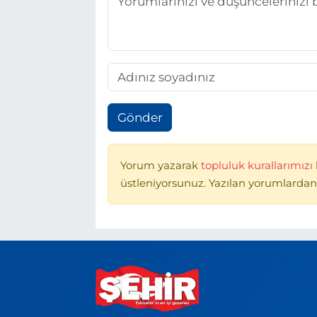
Gönder
Yorum yazarak
topluluk kurallarımızı
üstleniyorsunuz. Yazılan yorumlardan