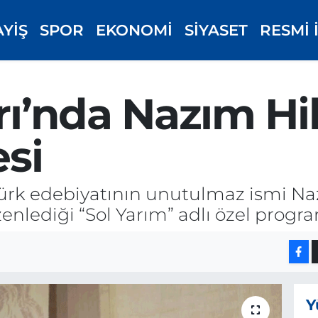
AYİŞ
SPOR
EKONOMİ
SİYASET
RESMİ 
ı’nda Nazım Hi
si
Türk edebiyatının unutulmaz ismi N
nlediği “Sol Yarım” adlı özel progra
Y