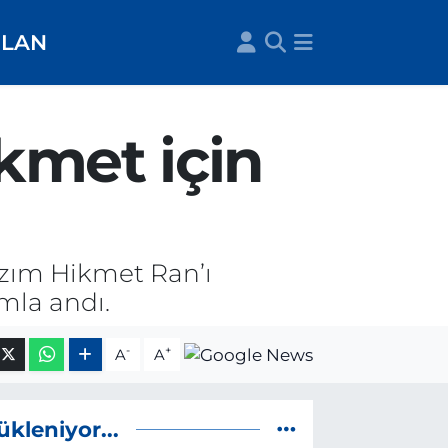
İLAN
kmet için
azım Hikmet Ran’ı
mla andı.
-
+
A
A
ükleniyor...