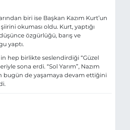
arından biri ise Başkan Kazım Kurt’un
iirini okuması oldu. Kurt, yaptığı
üşünce özgürlüğü, barış ve
u yaptı.
n hep birlikte seslendirdiği “Güzel
riyle sona erdi. “Sol Yarım”, Nazım
inin bugün de yaşamaya devam ettiğini
i.