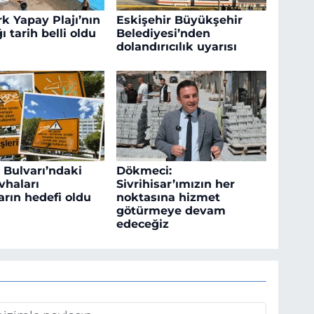
k Yapay Plajı’nın
Eskişehir Büyükşehir
ı tarih belli oldu
Belediyesi’nden
dolandırıcılık uyarısı
 Bulvarı’ndaki
Dökmeci:
vhaları
Sivrihisar’ımızın her
arın hedefi oldu
noktasına hizmet
götürmeye devam
edeceğiz