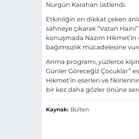
Nurgün Karahan üstlendi.
Etkinliğin en dikkat çeken anl
sahneye çıkarak “Vatan Haini” ş
konuşmada Nazım Hikmet’in d
bağımsızlık mücadelesine vurg
Anma programı, yüzlerce kişini
Günler Göreceğiz Çocuklar” ese
Hikmet’in eserleri ve fikirler
bir kez daha gözler önüne serd
Kaynak:
Bülten