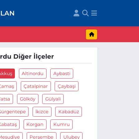
İLAN
rdu Diğer İlçeler
Akkuş
Altinordu
Aybasti
Çamaş
Çatalpinar
Çaybaşi
Fatsa
Gölköy
Gülyali
Gürgentepe
İkizce
Kabadüz
Kabataş
Korgan
Kumru
Mesudiye
Perşembe
Ulubey