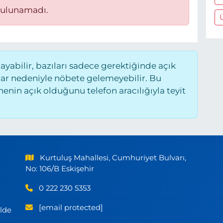
bulunamadı.
abilir, bazıları sadece gerektiğinde açık
ar nedeniyle nöbete gelemeyebilir. Bu
nin açık olduğunu telefon aracılığıyla teyit
Kurtuluş Mahallesi, Cumhuriyet Bulvarı,
No: 106/B Eskişehir
0 222 230 5353
[email protected]
ilde