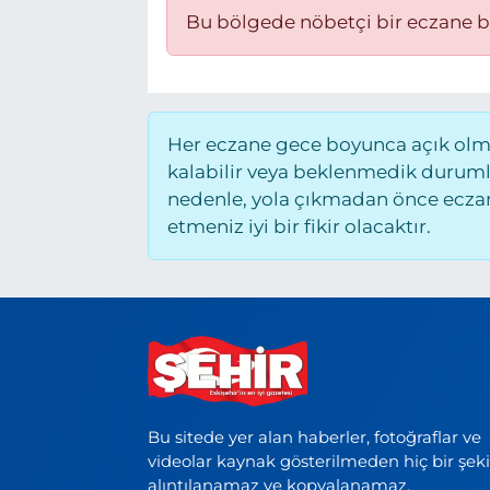
Bu bölgede nöbetçi bir eczane 
BÖLGE
YAŞAM
Her eczane gece boyunca açık olmay
DÜNYA
kalabilir veya beklenmedik duruml
nedenle, yola çıkmadan önce eczane
GENEL
etmeniz iyi bir fikir olacaktır.
GÜNCEL
RESMİ İLAN
Bu sitede yer alan haberler, fotoğraflar ve
videolar kaynak gösterilmeden hiç bir şek
alıntılanamaz ve kopyalanamaz.