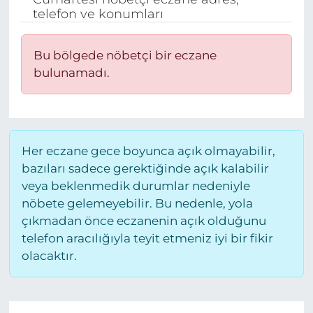
telefon ve konumları
BÖLGE
Bu bölgede nöbetçi bir eczane
YAŞAM
bulunamadı.
DÜNYA
GENEL
Her eczane gece boyunca açık olmayabilir,
GÜNCEL
bazıları sadece gerektiğinde açık kalabilir
veya beklenmedik durumlar nedeniyle
RESMİ İLAN
nöbete gelemeyebilir. Bu nedenle, yola
çıkmadan önce eczanenin açık olduğunu
telefon aracılığıyla teyit etmeniz iyi bir fikir
olacaktır.