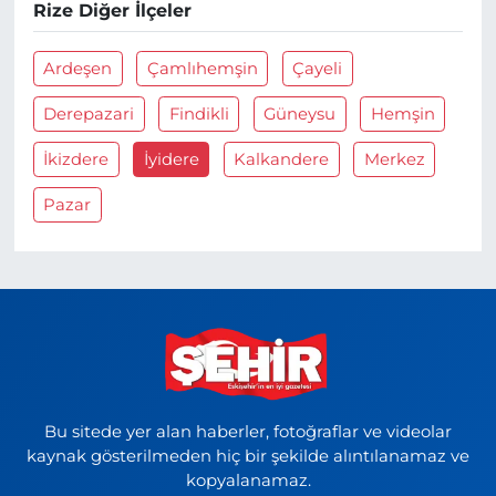
Rize Diğer İlçeler
Ardeşen
Çamlıhemşin
Çayeli
Derepazari
Findikli
Güneysu
Hemşin
İkizdere
İyidere
Kalkandere
Merkez
Pazar
Bu sitede yer alan haberler, fotoğraflar ve videolar
kaynak gösterilmeden hiç bir şekilde alıntılanamaz ve
kopyalanamaz.