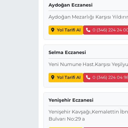
Aydoğan Eczanesi
BÖLGE
Aydoğan Mezarlığı Karşısı Yıldırı
YAŞAM
Yol Tarifi Al
0 (346) 224 24 0
DÜNYA
Selma Eczanesi
GENEL
Yeni Numune Hast.Karşısı Yeşilyu
GÜNCEL
Yol Tarifi Al
0 (346) 224 04 9
RESMİ İLAN
Yenişehir Eczanesi
Yenişehir Kavşağı,Kemalettin İ
Bulvarı No:29 a