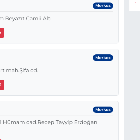
Merkez
m Beyazıt Camii Altı
0
Merkez
rt mah.Şifa cd.
8
Merkez
bni Hümam cad.Recep Tayyip Erdoğan