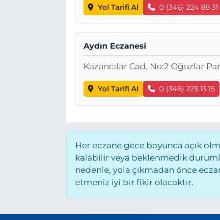
Yol Tarifi Al
0 (346) 224 88 31
Aydın Eczanesi
Kazancılar Cad. No:2 Oğuzlar Par
Yol Tarifi Al
0 (346) 223 13 15
Her eczane gece boyunca açık olmay
kalabilir veya beklenmedik duruml
nedenle, yola çıkmadan önce eczane
etmeniz iyi bir fikir olacaktır.