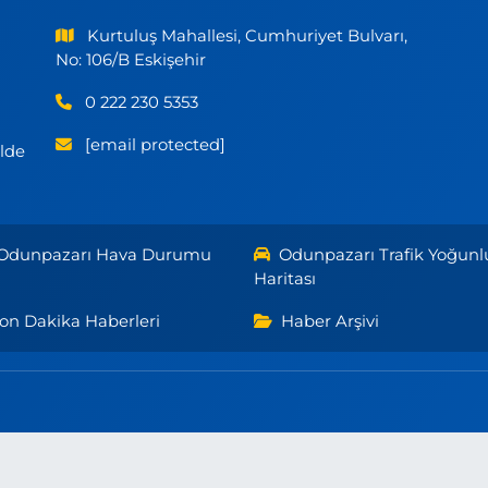
Kurtuluş Mahallesi, Cumhuriyet Bulvarı,
No: 106/B Eskişehir
0 222 230 5353
[email protected]
ilde
Odunpazarı Hava Durumu
Odunpazarı Trafik Yoğunl
Haritası
on Dakika Haberleri
Haber Arşivi