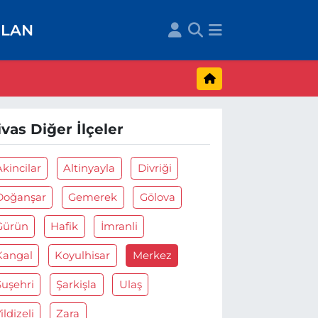
İLAN
ivas Diğer İlçeler
Akincilar
Altinyayla
Divriği
Doğanşar
Gemerek
Gölova
Gürün
Hafik
İmranli
Kangal
Koyulhisar
Merkez
Suşehri
Şarkişla
Ulaş
ildizeli
Zara