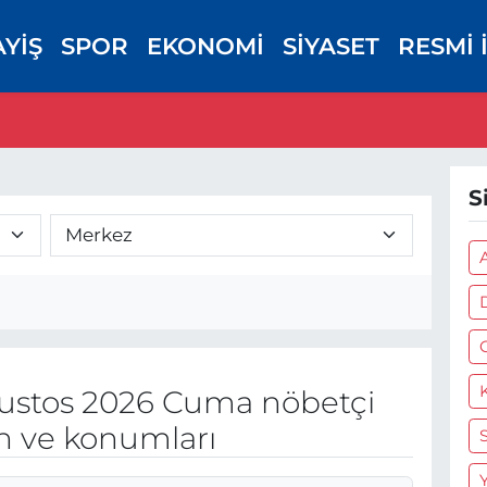
AYİŞ
SPOR
EKONOMİ
SİYASET
RESMİ 
S
ustos 2026 Cuma nöbetçi
on ve konumları
Y