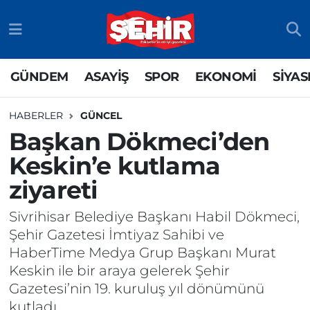
GÜNDEM
ASAYİŞ
Odunpazarı Nöbetçi Eczaneler
GÜNDEM
ASAYİŞ
SPOR
EKONOMİ
SİYAS
ASAYİŞ
GÜNDEM
Odunpazarı Hava Durumu
HABERLER
GÜNCEL
SPOR
SİYASET
Odunpazarı Trafik Yoğunluk Haritası
Başkan Dökmeci’den
Keskin’e kutlama
EKONOMİ
SPOR
TFF 3.Lig 4.Grup Puan Durumu ve Fikstür
ziyareti
SİYASET
EKONOMİ
Tüm Manşetler
Sivrihisar Belediye Başkanı Habil Dökmeci,
RESMİ İLAN
EĞİTİM
Son Dakika Haberleri
Şehir Gazetesi İmtiyaz Sahibi ve
HaberTime Medya Grup Başkanı Murat
SAĞLIK
Haber Arşivi
Keskin ile bir araya gelerek Şehir
Gazetesi’nin 19. kuruluş yıl dönümünü
TEKNOLOJİ
kutladı.