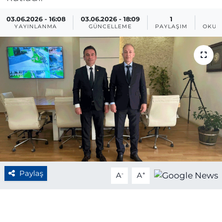
BÖLGE
03.06.2026 - 16:08
03.06.2026 - 18:09
1
YAYINLANMA
GÜNCELLEME
PAYLAŞIM
OKUN
YAŞAM
DÜNYA
GENEL
GÜNCEL
RESMİ İLAN
Paylaş
-
+
A
A