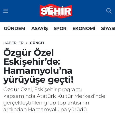
GÜNDEM
ASAYİŞ
Odunpazarı Nöbetçi Eczaneler
GÜNDEM
ASAYİŞ
SPOR
EKONOMİ
SİYAS
ASAYİŞ
GÜNDEM
Odunpazarı Hava Durumu
HABERLER
GÜNCEL
SPOR
SİYASET
Odunpazarı Trafik Yoğunluk Haritası
Özgür Özel
Eskişehir’de:
EKONOMİ
SPOR
TFF 3.Lig 4.Grup Puan Durumu ve Fikstür
Hamamyolu’na
SİYASET
EKONOMİ
Tüm Manşetler
yürüyüşe geçti!
RESMİ İLAN
EĞİTİM
Son Dakika Haberleri
Özgür Özel, Eskişehir programı
kapsamında Atatürk Kültür Merkezi’nde
SAĞLIK
Haber Arşivi
gerçekleştirilen grup toplantısının
ardından Hamamyolu’na yürüdü.
TEKNOLOJİ