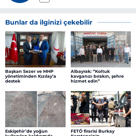
Bunlar da ilginizi çekebilir
Başkan Sezer ve MHP
Albayrak: “Koltuk
yönetiminden Kızılay’a
kavganızı bırakın, şehre
destek
hizmet edin”
Eskişehir’de yoğun
FETÖ firarisi Burkay
kullanılan kaldırımda
Karatepe’nin