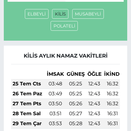
ELBEYLİ
KİLİS
MUSABEYLİ
POLATELİ
KİLİS AYLIK NAMAZ VAKITLERI
İMSAK
GÜNEŞ
ÖĞLE
İKINDI
A
25 Tem Cts
03:48
05:25
12:43
16:32
1
26 Tem Paz
03:49
05:25
12:43
16:32
1
27 Tem Pts
03:50
05:26
12:43
16:32
1
28 Tem Sal
03:51
05:27
12:43
16:31
1
29 Tem Çar
03:53
05:28
12:43
16:31
1