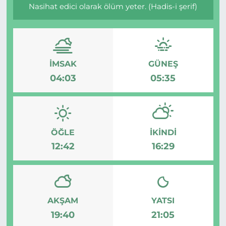
Nasihat edici olarak ölüm yeter. (Hadis-i şerif)
BÖLGE
YAŞAM
İMSAK
GÜNEŞ
DÜNYA
04:03
05:35
GENEL
GÜNCEL
ÖĞLE
İKINDI
12:42
16:29
RESMİ İLAN
AKŞAM
YATSI
19:40
21:05