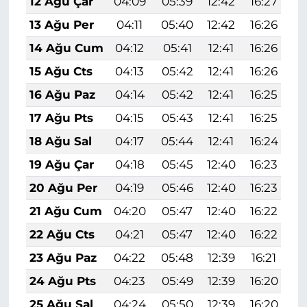
12 Ağu Çar
04:09
05:39
12:42
16:27
1
13 Ağu Per
04:11
05:40
12:42
16:26
1
14 Ağu Cum
04:12
05:41
12:41
16:26
1
15 Ağu Cts
04:13
05:42
12:41
16:26
1
16 Ağu Paz
04:14
05:42
12:41
16:25
1
17 Ağu Pts
04:15
05:43
12:41
16:25
1
18 Ağu Sal
04:17
05:44
12:41
16:24
1
19 Ağu Çar
04:18
05:45
12:40
16:23
1
20 Ağu Per
04:19
05:46
12:40
16:23
1
21 Ağu Cum
04:20
05:47
12:40
16:22
1
22 Ağu Cts
04:21
05:47
12:40
16:22
1
23 Ağu Paz
04:22
05:48
12:39
16:21
1
24 Ağu Pts
04:23
05:49
12:39
16:20
1
25 Ağu Sal
04:24
05:50
12:39
16:20
1