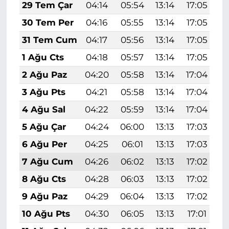
29 Tem Çar
04:14
05:54
13:14
17:05
2
30 Tem Per
04:16
05:55
13:14
17:05
2
31 Tem Cum
04:17
05:56
13:14
17:05
2
1 Ağu Cts
04:18
05:57
13:14
17:05
2
2 Ağu Paz
04:20
05:58
13:14
17:04
2
3 Ağu Pts
04:21
05:58
13:14
17:04
2
4 Ağu Sal
04:22
05:59
13:14
17:04
2
5 Ağu Çar
04:24
06:00
13:13
17:03
2
6 Ağu Per
04:25
06:01
13:13
17:03
2
7 Ağu Cum
04:26
06:02
13:13
17:02
2
8 Ağu Cts
04:28
06:03
13:13
17:02
2
9 Ağu Paz
04:29
06:04
13:13
17:02
2
10 Ağu Pts
04:30
06:05
13:13
17:01
2