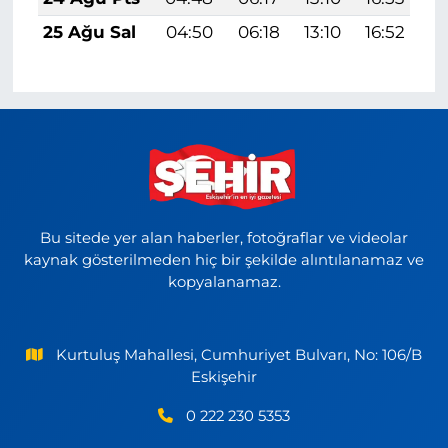
25 Ağu Sal
04:50
06:18
13:10
16:52
1
Bu sitede yer alan haberler, fotoğraflar ve videolar
kaynak gösterilmeden hiç bir şekilde alıntılanamaz ve
kopyalanamaz.
Kurtuluş Mahallesi, Cumhuriyet Bulvarı, No: 106/B
Eskişehir
0 222 230 5353