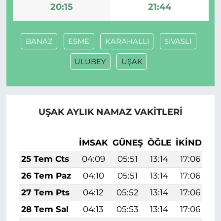
20:15
21:44
BANAZ
ESME
KARAHALLI
SİVASLI
ULUBEY
UŞAK
UŞAK AYLIK NAMAZ VAKITLERI
İMSAK
GÜNEŞ
ÖĞLE
İKINDI
A
25 Tem Cts
04:09
05:51
13:14
17:06
2
26 Tem Paz
04:10
05:51
13:14
17:06
2
27 Tem Pts
04:12
05:52
13:14
17:06
2
28 Tem Sal
04:13
05:53
13:14
17:06
2