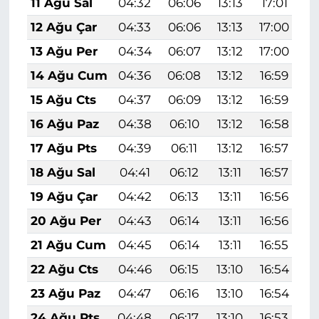
11 Ağu Sal
04:32
06:06
13:13
17:01
2
12 Ağu Çar
04:33
06:06
13:13
17:00
2
13 Ağu Per
04:34
06:07
13:12
17:00
2
14 Ağu Cum
04:36
06:08
13:12
16:59
2
15 Ağu Cts
04:37
06:09
13:12
16:59
2
16 Ağu Paz
04:38
06:10
13:12
16:58
2
17 Ağu Pts
04:39
06:11
13:12
16:57
2
18 Ağu Sal
04:41
06:12
13:11
16:57
2
19 Ağu Çar
04:42
06:13
13:11
16:56
2
20 Ağu Per
04:43
06:14
13:11
16:56
1
21 Ağu Cum
04:45
06:14
13:11
16:55
1
22 Ağu Cts
04:46
06:15
13:10
16:54
1
23 Ağu Paz
04:47
06:16
13:10
16:54
1
24 Ağu Pts
04:48
06:17
13:10
16:53
1