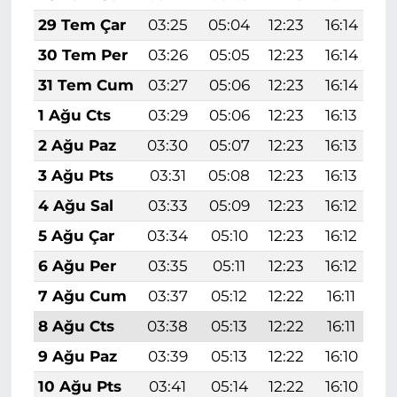
29 Tem Çar
03:25
05:04
12:23
16:14
1
30 Tem Per
03:26
05:05
12:23
16:14
1
31 Tem Cum
03:27
05:06
12:23
16:14
1
1 Ağu Cts
03:29
05:06
12:23
16:13
1
2 Ağu Paz
03:30
05:07
12:23
16:13
1
3 Ağu Pts
03:31
05:08
12:23
16:13
1
4 Ağu Sal
03:33
05:09
12:23
16:12
1
5 Ağu Çar
03:34
05:10
12:23
16:12
1
6 Ağu Per
03:35
05:11
12:23
16:12
1
7 Ağu Cum
03:37
05:12
12:22
16:11
1
8 Ağu Cts
03:38
05:13
12:22
16:11
1
9 Ağu Paz
03:39
05:13
12:22
16:10
1
10 Ağu Pts
03:41
05:14
12:22
16:10
1