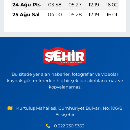
24 Ağu Pts
03:58
05:27
12:19
16:02
1
25 Ağu Sal
04:00
05:28
12:19
16:01
1
Bu sitede yer alan haberler, fotoğraflar ve videolar
kaynak gösterilmeden hiç bir şekilde alıntılanamaz ve
kopyalanamaz.
Kurtuluş Mahallesi, Cumhuriyet Bulvarı, No: 106/B
Eskişehir
0 222 230 5353