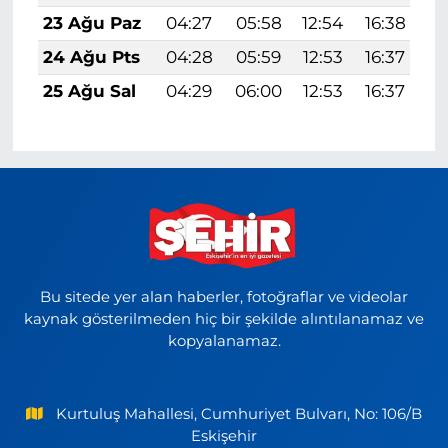
23 Ağu Paz
04:27
05:58
12:54
16:38
1
24 Ağu Pts
04:28
05:59
12:53
16:37
1
25 Ağu Sal
04:29
06:00
12:53
16:37
1
Bu sitede yer alan haberler, fotoğraflar ve videolar
kaynak gösterilmeden hiç bir şekilde alıntılanamaz ve
kopyalanamaz.
Kurtuluş Mahallesi, Cumhuriyet Bulvarı, No: 106/B
Eskişehir