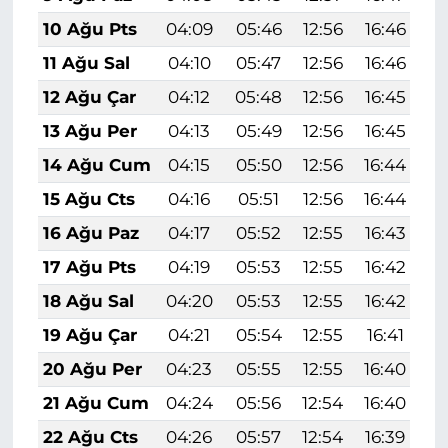
10 Ağu Pts
04:09
05:46
12:56
16:46
1
11 Ağu Sal
04:10
05:47
12:56
16:46
1
12 Ağu Çar
04:12
05:48
12:56
16:45
1
13 Ağu Per
04:13
05:49
12:56
16:45
1
14 Ağu Cum
04:15
05:50
12:56
16:44
1
15 Ağu Cts
04:16
05:51
12:56
16:44
1
16 Ağu Paz
04:17
05:52
12:55
16:43
1
17 Ağu Pts
04:19
05:53
12:55
16:42
1
18 Ağu Sal
04:20
05:53
12:55
16:42
1
19 Ağu Çar
04:21
05:54
12:55
16:41
1
20 Ağu Per
04:23
05:55
12:55
16:40
1
21 Ağu Cum
04:24
05:56
12:54
16:40
1
22 Ağu Cts
04:26
05:57
12:54
16:39
1