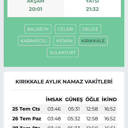
AKŞAM
YATSI
20:01
21:32
BALISEYH
CELEBI
DELICE
KARAKECILI
KESKİN
KIRIKKALE
SULAKYURT
KIRIKKALE AYLIK NAMAZ VAKITLERI
İMSAK
GÜNEŞ
ÖĞLE
İKINDI
A
25 Tem Cts
03:46
05:31
12:58
16:52
2
26 Tem Paz
03:48
05:32
12:58
16:52
2