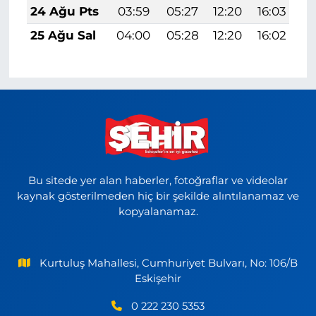
24 Ağu Pts
03:59
05:27
12:20
16:03
1
25 Ağu Sal
04:00
05:28
12:20
16:02
1
Bu sitede yer alan haberler, fotoğraflar ve videolar
kaynak gösterilmeden hiç bir şekilde alıntılanamaz ve
kopyalanamaz.
Kurtuluş Mahallesi, Cumhuriyet Bulvarı, No: 106/B
Eskişehir
0 222 230 5353