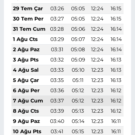
29 Tem Çar
03:26
05:05
12:24
16:15
1
30 Tem Per
03:27
05:05
12:24
16:15
1
31 Tem Cum
03:28
05:06
12:24
16:14
1
1 Ağu Cts
03:29
05:07
12:24
16:14
1
2 Ağu Paz
03:31
05:08
12:24
16:14
1
3 Ağu Pts
03:32
05:09
12:24
16:13
1
4 Ağu Sal
03:33
05:10
12:23
16:13
1
5 Ağu Çar
03:35
05:11
12:23
16:13
1
6 Ağu Per
03:36
05:12
12:23
16:12
1
7 Ağu Cum
03:37
05:12
12:23
16:12
1
8 Ağu Cts
03:39
05:13
12:23
16:12
1
9 Ağu Paz
03:40
05:14
12:23
16:11
1
10 Ağu Pts
03:41
05:15
12:23
16:11
1