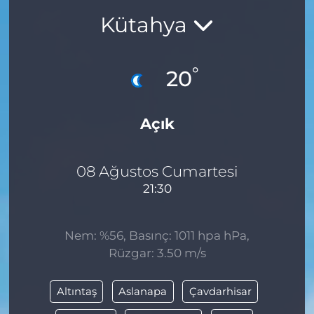
Kütahya
BÖLGE
YAŞAM
°
20
DÜNYA
Açık
GENEL
GÜNCEL
08 Ağustos Cumartesi
21:30
RESMİ İLAN
Nem: %56, Basınç: 1011 hpa hPa,
Rüzgar: 3.50 m/s
Altıntaş
Aslanapa
Çavdarhisar